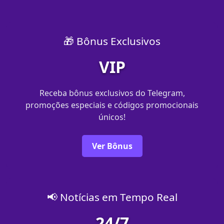
🎁 Bônus Exclusivos
VIP
Receba bônus exclusivos do Telegram,
promoções especiais e códigos promocionais
únicos!
Ver Bônus
📢 Notícias em Tempo Real
24/7