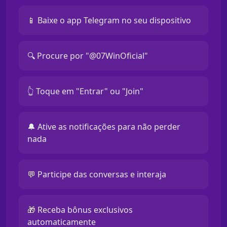
📱 Baixe o app Telegram no seu dispositivo
🔍 Procure por "@07WinOficial"
👆 Toque em "Entrar" ou "Join"
🔔 Ative as notificações para não perder
nada
💬 Participe das conversas e interaja
🎁 Receba bônus exclusivos
automaticamente