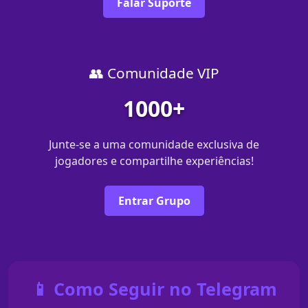
Falar Suporte
👥 Comunidade VIP
1000+
Junte-se a uma comunidade exclusiva de
jogadores e compartilhe experiências!
Entrar Grupo
📱 Como Seguir no Telegram