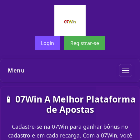
Login
Registrar-se
Menu
📱 07Win A Melhor Plataforma
de Apostas
Cadastre-se na 07Win para ganhar bônus no
cadastro e em cada recarga. Com a 07Win, você