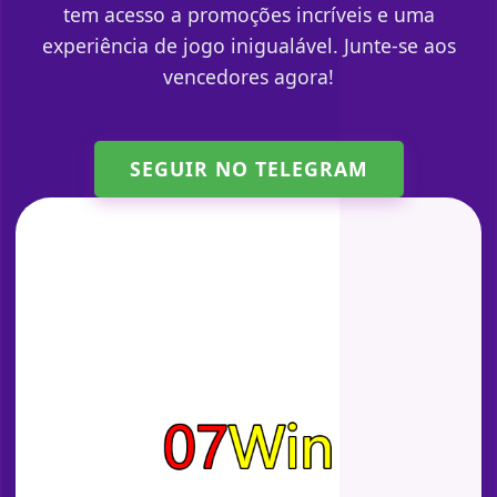
tem acesso a promoções incríveis e uma
experiência de jogo inigualável. Junte-se aos
vencedores agora!
SEGUIR NO TELEGRAM