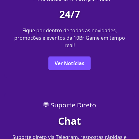
24/7
Fique por dentro de todas as novidades,
promoções e eventos da 10Br Game em tempo
real!
Ver Notícias
💬 Suporte Direto
Chat
Suporte direto via Telegram, respostas rápidas e