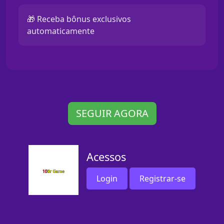
🎁 Receba bônus exclusivos
automaticamente
SEGUIR AGORA
Acessos
Login
Registrar-se