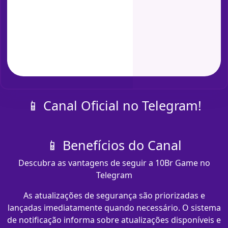
📱 Canal Oficial no Telegram!
📱 Benefícios do Canal
Descubra as vantagens de seguir a 10Br Game no
Telegram
As atualizações de segurança são priorizadas e
lançadas imediatamente quando necessário. O sistema
de notificação informa sobre atualizações disponíveis e