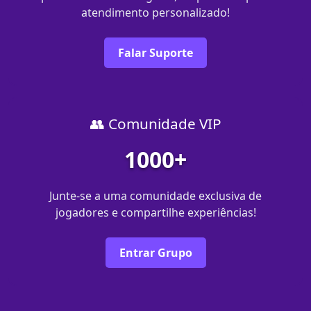
atendimento personalizado!
Falar Suporte
👥 Comunidade VIP
1000+
Junte-se a uma comunidade exclusiva de
jogadores e compartilhe experiências!
Entrar Grupo