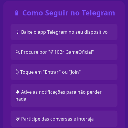
📱 Como Seguir no Telegram
📱 Baixe o app Telegram no seu dispositivo
🔍 Procure por "@10Br GameOficial"
👆 Toque em "Entrar" ou "Join"
🔔 Ative as notificações para não perder
nada
💬 Participe das conversas e interaja