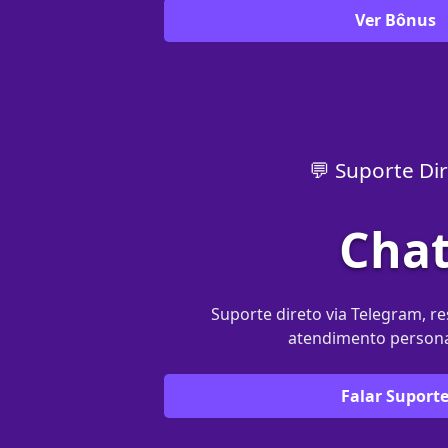
Ver Bônus
💬 Suporte Di
Cha
Suporte direto via Telegram, r
atendimento persona
Falar Suport