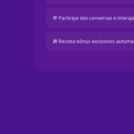
💬 Participe das conversas e interaj
🎁 Receba bônus exclusivos autom