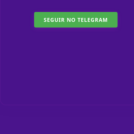
SEGUIR NO TELEGRAM