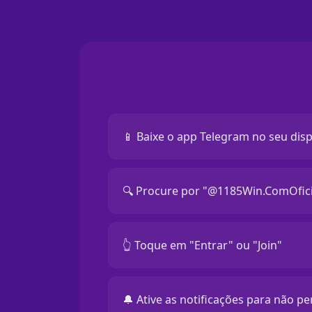
📱 Baixe o app Telegram no seu disp
🔍 Procure por "@1185Win.ComOfici
👆 Toque em "Entrar" ou "Join"
🔔 Ative as notificações para não p