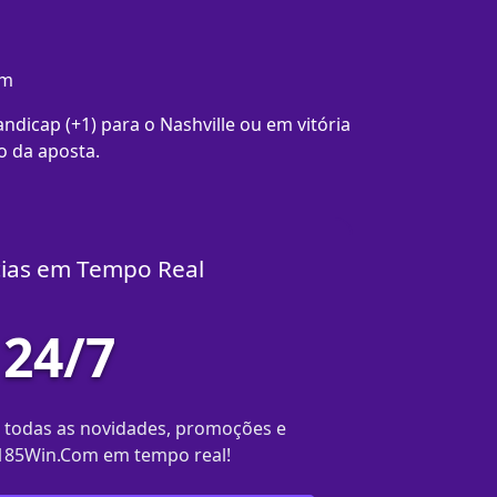
am
dicap (+1) para o Nashville ou em vitória
 da aposta.
cias em Tempo Real
24/7
e todas as novidades, promoções e
185Win.Com em tempo real!