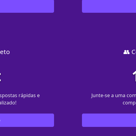
reto
👥 
t
espostas rápidas e
Junte-se a uma com
lizado!
compa
e