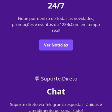
24/7
Fique por dentro de todas as novidades,
promoções e eventos da 123Br.Com em tempo
real!
Ver Notícias
💬 Suporte Direto
Chat
Suporte direto via Telegram, respostas rápidas e
atendimento personalizado!