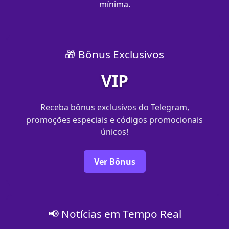
mínima.
🎁 Bônus Exclusivos
VIP
Receba bônus exclusivos do Telegram,
promoções especiais e códigos promocionais
únicos!
Ver Bônus
📢 Notícias em Tempo Real