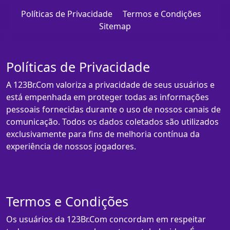
Políticas de Privacidade
Termos e Condições
Sitemap
Políticas de Privacidade
A 123Br.Com valoriza a privacidade de seus usuários e
está empenhada em proteger todas as informações
pessoais fornecidas durante o uso de nossos canais de
comunicação. Todos os dados coletados são utilizados
exclusivamente para fins de melhoria contínua da
experiência de nossos jogadores.
Termos e Condições
Os usuários da 123Br.Com concordam em respeitar