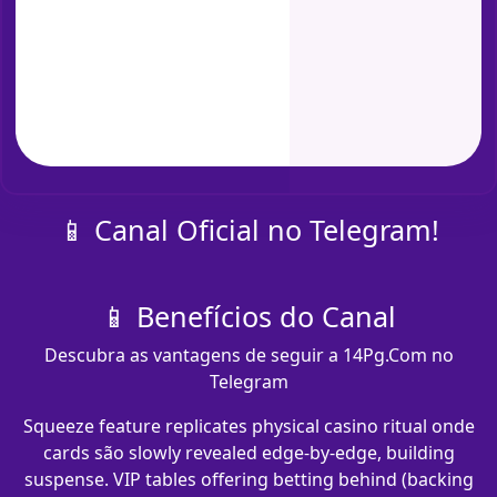
📱 Canal Oficial no Telegram!
📱 Benefícios do Canal
Descubra as vantagens de seguir a 14Pg.Com no
Telegram
Squeeze feature replicates physical casino ritual onde
cards são slowly revealed edge-by-edge, building
suspense. VIP tables offering betting behind (backing