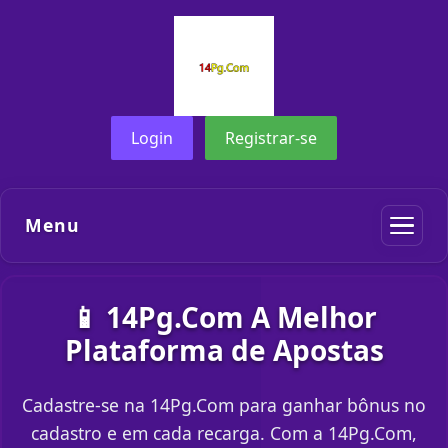
Login
Registrar-se
Menu
📱 14Pg.Com A Melhor
Plataforma de Apostas
Cadastre-se na 14Pg.Com para ganhar bônus no
cadastro e em cada recarga. Com a 14Pg.Com,