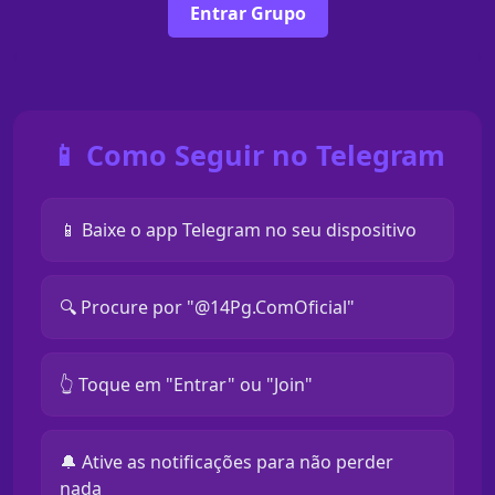
Entrar Grupo
📱 Como Seguir no Telegram
📱 Baixe o app Telegram no seu dispositivo
🔍 Procure por "@14Pg.ComOficial"
👆 Toque em "Entrar" ou "Join"
🔔 Ative as notificações para não perder
nada