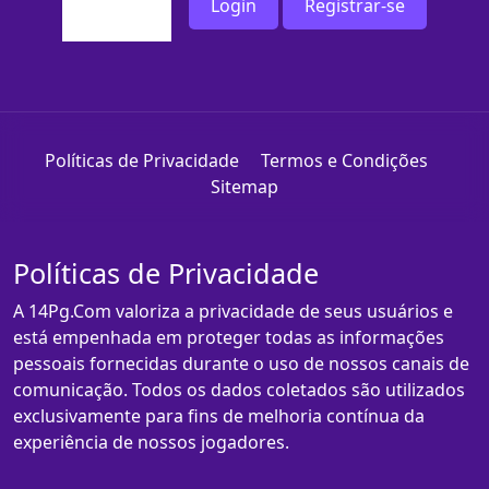
Login
Registrar-se
Políticas de Privacidade
Termos e Condições
Sitemap
Políticas de Privacidade
A 14Pg.Com valoriza a privacidade de seus usuários e
está empenhada em proteger todas as informações
pessoais fornecidas durante o uso de nossos canais de
comunicação. Todos os dados coletados são utilizados
exclusivamente para fins de melhoria contínua da
experiência de nossos jogadores.