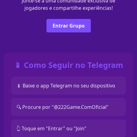
Junte-se a uma comunidade exclusiva de
jogadores e compartilhe experiências!
Entrar Grupo
📱 Como Seguir no Telegram
📱 Baixe o app Telegram no seu dispositivo
🔍 Procure por "@222Game.ComOficial"
👆 Toque em "Entrar" ou "Join"