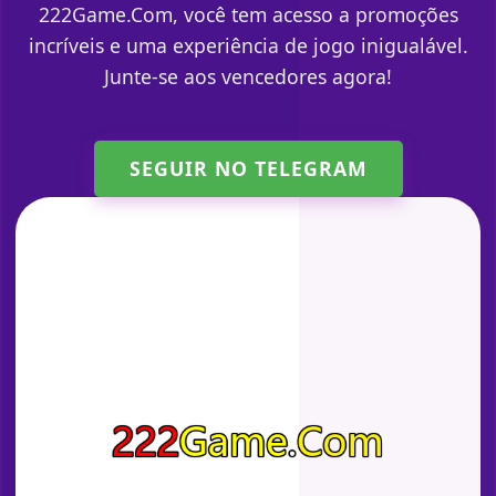
222Game.Com, você tem acesso a promoções
incríveis e uma experiência de jogo inigualável.
Junte-se aos vencedores agora!
SEGUIR NO TELEGRAM