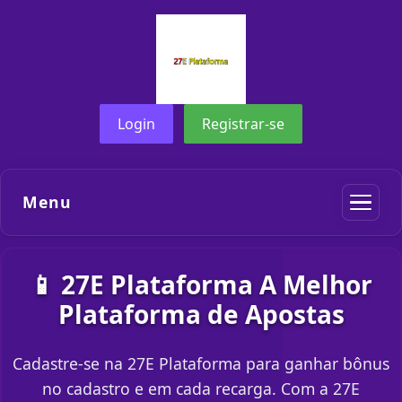
Login
Registrar-se
Menu
📱 27E Plataforma A Melhor
Plataforma de Apostas
Cadastre-se na 27E Plataforma para ganhar bônus
no cadastro e em cada recarga. Com a 27E