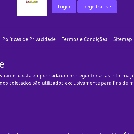
Login
Registrar-se
Políticas de Privacidade
Termos e Condições
Sitemap
de
 usuários e está empenhada em proteger todas as informaç
os coletados são utilizados exclusivamente para fins de m