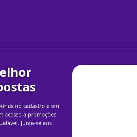
elhor
postas
bônus no cadastro e em
em acesso a promoções
ualável. Junte-se aos