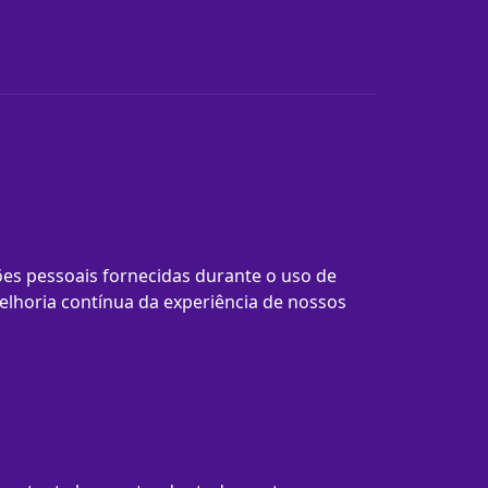
ões pessoais fornecidas durante o uso de
elhoria contínua da experiência de nossos