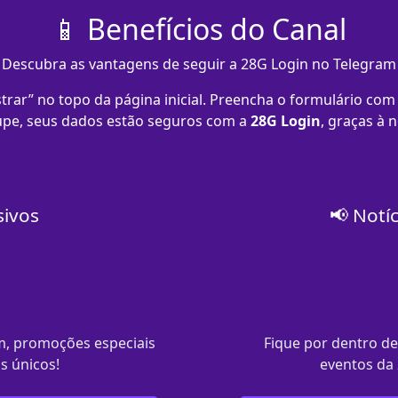
📱 Benefícios do Canal
Descubra as vantagens de seguir a 28G Login no Telegram
istrar” no topo da página inicial. Preencha o formulário c
upe, seus dados estão seguros com a
28G Login
, graças à 
sivos
📢 Notí
m, promoções especiais
Fique por dentro d
s únicos!
eventos da