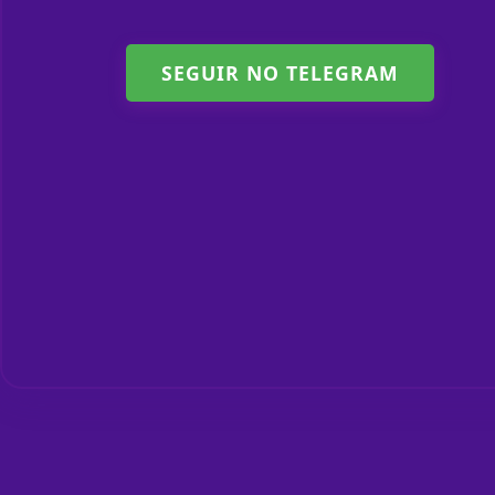
SEGUIR NO TELEGRAM