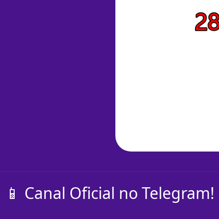
📱 Canal Oficial no Telegram!