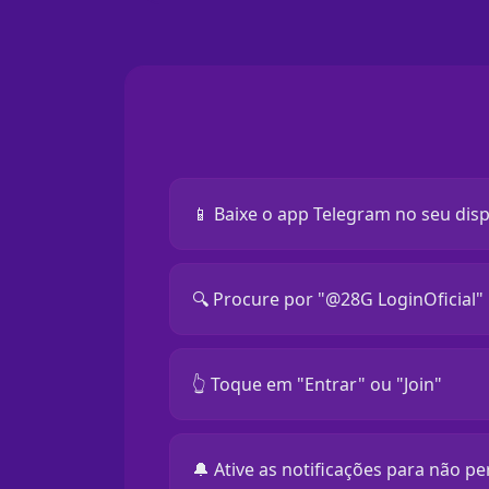
📱 Baixe o app Telegram no seu disp
🔍 Procure por "@28G LoginOficial"
👆 Toque em "Entrar" ou "Join"
🔔 Ative as notificações para não p