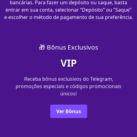
bancárias. Para fazer um depósito ou saque, basta
entrar em sua conta, selecionar “Depósito” ou “Saque”
e escolher o método de pagamento de sua preferência.
🎁 Bônus Exclusivos
VIP
Receba bônus exclusivos do Telegram,
promoções especiais e códigos promocionais
únicos!
Ver Bônus