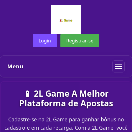
Login
Registrar-se
Menu
📱 2L Game A Melhor
Plataforma de Apostas
Cadastre-se na 2L Game para ganhar bônus no
cadastro e em cada recarga. Com a 2L Game, você