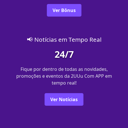
Ver Bônus
📢 Notícias em Tempo Real
24/7
Fique por dentro de todas as novidades,
promoções e eventos da 2UUu Com APP em
tempo real!
Ver Notícias