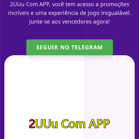
2UUu Com APP, você tem acesso a promoções
incríveis e uma experiência de jogo inigualável.
Junte-se aos vencedores agora!
SEGUIR NO TELEGRAM