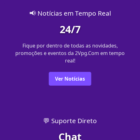
📢 Notícias em Tempo Real
24/7
Fique por dentro de todas as novidades,
promoções e eventos da 2Vpg.Com em tempo
real!
Ver Notícias
💬 Suporte Direto
Chat