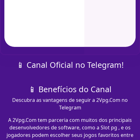
📱 Canal Oficial no Telegram!
📱 Benefícios do Canal
Descubra as vantagens de seguir a 2Vpg.Com no
Telegram
A 2Vpg.Com tem parceria com muitos dos principais
desenvolvedores de software, como a Slot pg , e os
jogadores podem escolher seus jogos favoritos entre