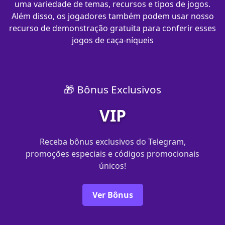
uma variedade de temas, recursos e tipos de jogos.
Além disso, os jogadores também podem usar nosso
recurso de demonstração gratuita para conferir esses
jogos de caça-níqueis
🎁 Bônus Exclusivos
VIP
Receba bônus exclusivos do Telegram,
promoções especiais e códigos promocionais
únicos!
Ver Bônus