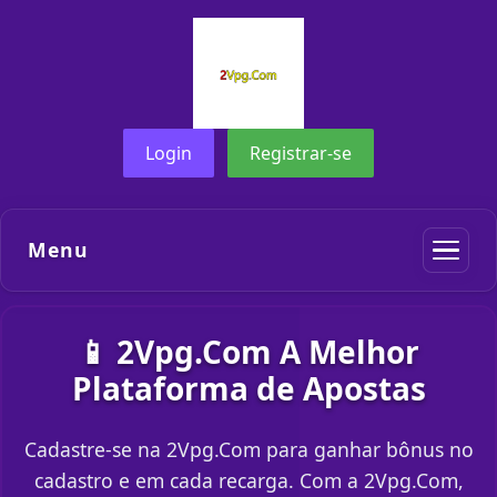
Login
Registrar-se
Menu
📱 2Vpg.Com A Melhor
Plataforma de Apostas
Cadastre-se na 2Vpg.Com para ganhar bônus no
cadastro e em cada recarga. Com a 2Vpg.Com,