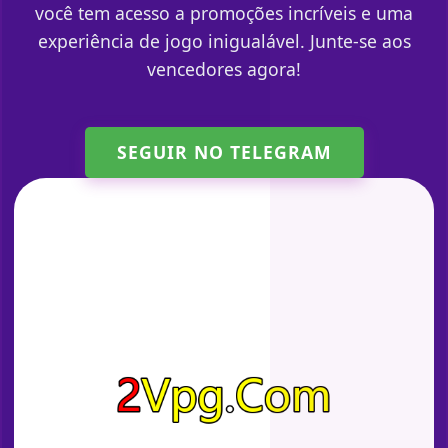
você tem acesso a promoções incríveis e uma
experiência de jogo inigualável. Junte-se aos
vencedores agora!
SEGUIR NO TELEGRAM