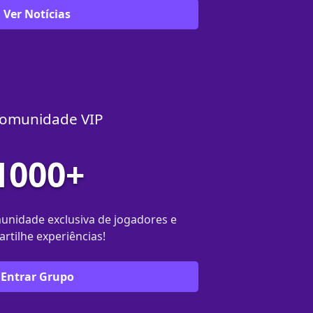
Ver Notícias
Comunidade VIP
1000+
unidade exclusiva de jogadores e
rtilhe experiências!
Entrar Grupo