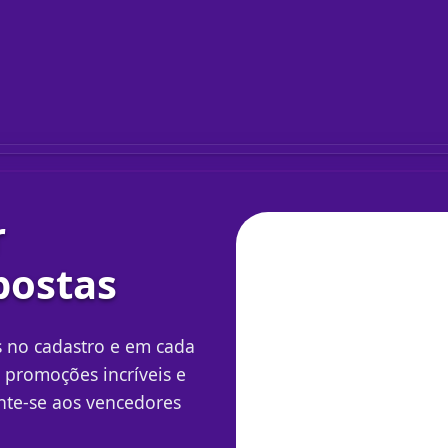
r
postas
 no cadastro e em cada
 promoções incríveis e
unte-se aos vencedores