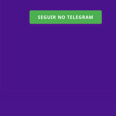
SEGUIR NO TELEGRAM