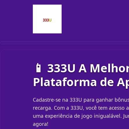
📱 333U A Melho
Plataforma de A
Cadastre-se na 333U para ganhar bônus
recarga. Com a 333U, você tem acesso a
uma experiência de jogo inigualável. J
agora!