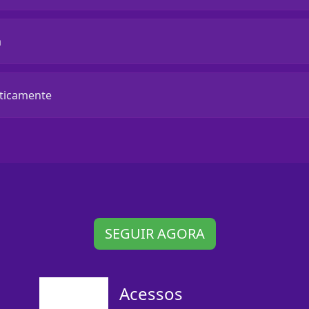
a
aticamente
SEGUIR AGORA
Acessos