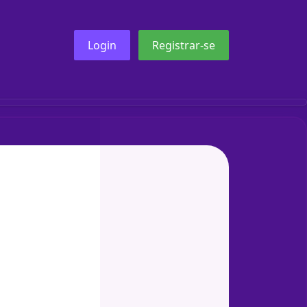
Login
Registrar-se