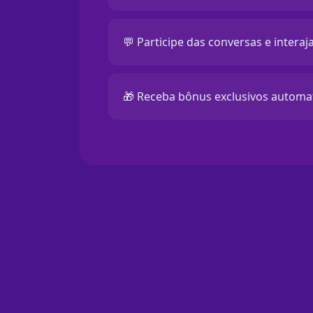
💬 Participe das conversas e interaj
🎁 Receba bônus exclusivos autom