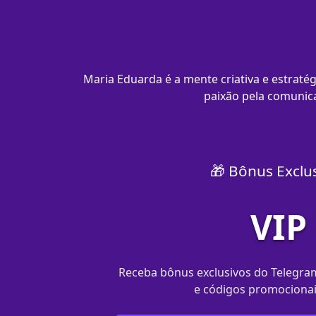
Maria Eduarda é a mente criativa e estrat
paixão pela comunica
🎁 Bônus Exclu
VIP
Receba bônus exclusivos do Telegra
e códigos promocionai