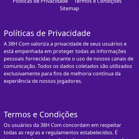
Políticas de Privacidade
Termos e Condições
Sitemap
Políticas de Privacidade
A 38H Com valoriza a privacidade de seus usuários e
está empenhada em proteger todas as informações
pessoais fornecidas durante o uso de nossos canais de
comunicação. Todos os dados coletados são utilizados
exclusivamente para fins de melhoria contínua da
experiência de nossos jogadores.
Termos e Condições
Os usuários da 38H Com concordam em respeitar
todas as regras e regulamentos estabelecidos. É