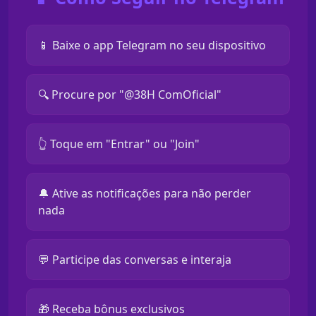
📱 Baixe o app Telegram no seu dispositivo
🔍 Procure por "@38H ComOficial"
👆 Toque em "Entrar" ou "Join"
🔔 Ative as notificações para não perder
nada
💬 Participe das conversas e interaja
🎁 Receba bônus exclusivos