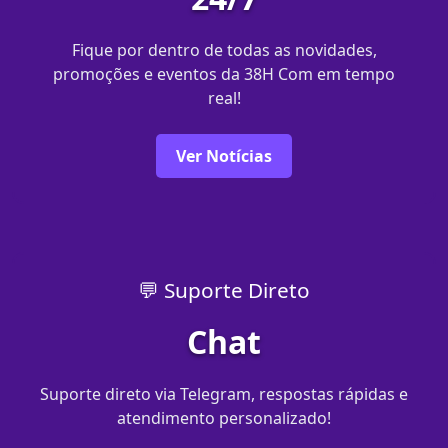
Fique por dentro de todas as novidades,
promoções e eventos da 38H Com em tempo
real!
Ver Notícias
💬 Suporte Direto
Chat
Suporte direto via Telegram, respostas rápidas e
atendimento personalizado!