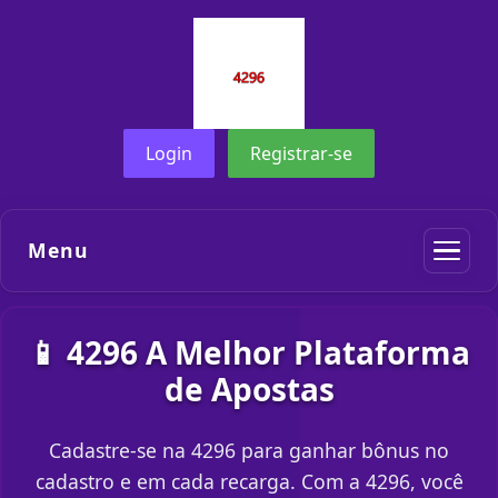
Login
Registrar-se
Menu
📱 4296 A Melhor Plataforma
de Apostas
Cadastre-se na 4296 para ganhar bônus no
cadastro e em cada recarga. Com a 4296, você