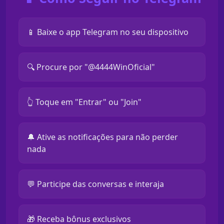
📱 Baixe o app Telegram no seu dispositivo
🔍 Procure por "@4444WinOficial"
👆 Toque em "Entrar" ou "Join"
🔔 Ative as notificações para não perder
nada
💬 Participe das conversas e interaja
🎁 Receba bônus exclusivos