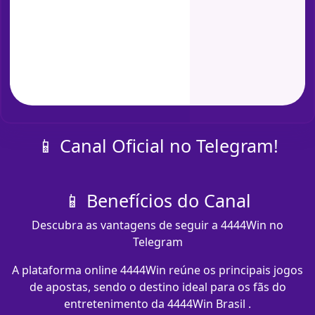
📱 Canal Oficial no Telegram!
📱 Benefícios do Canal
Descubra as vantagens de seguir a 4444Win no
Telegram
A plataforma online 4444Win reúne os principais jogos
de apostas, sendo o destino ideal para os fãs do
entretenimento da 4444Win Brasil .