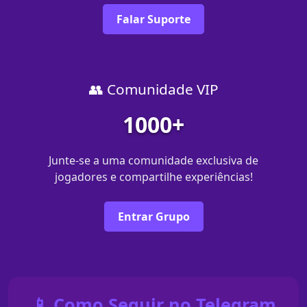
Falar Suporte
👥 Comunidade VIP
1000+
Junte-se a uma comunidade exclusiva de
jogadores e compartilhe experiências!
Entrar Grupo
📱 Como Seguir no Telegram