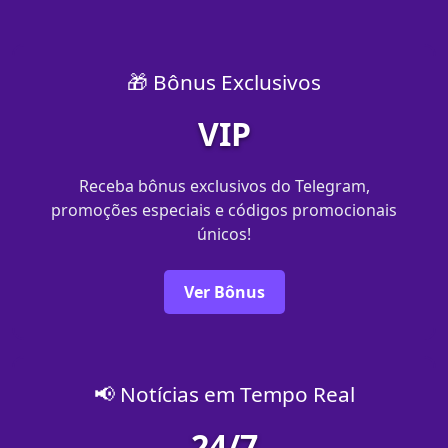
🎁 Bônus Exclusivos
VIP
Receba bônus exclusivos do Telegram,
promoções especiais e códigos promocionais
únicos!
Ver Bônus
📢 Notícias em Tempo Real
24/7