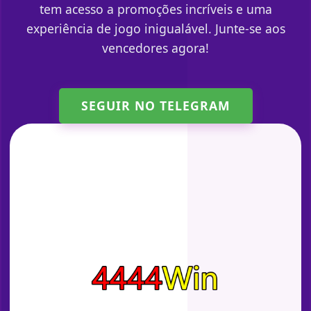
tem acesso a promoções incríveis e uma
experiência de jogo inigualável. Junte-se aos
vencedores agora!
SEGUIR NO TELEGRAM