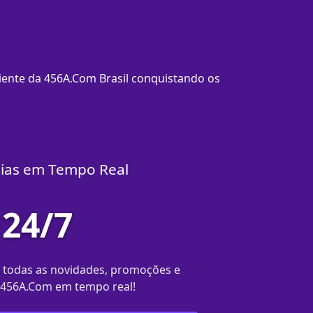
liente da 456A.Com Brasil conquistando os
cias em Tempo Real
24/7
e todas as novidades, promoções e
 456A.Com em tempo real!