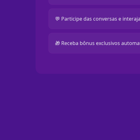
💬 Participe das conversas e interaj
🎁 Receba bônus exclusivos autom