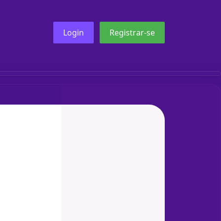
Login
Registrar-se