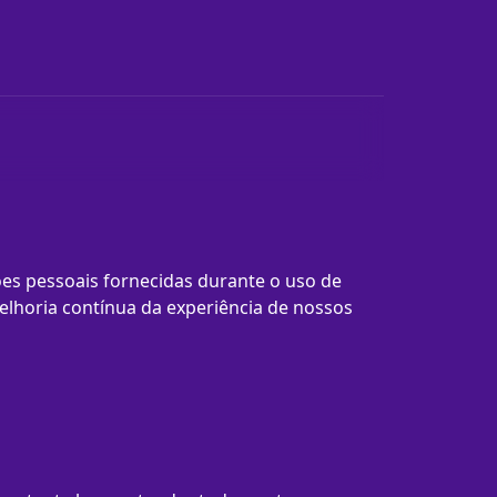
es pessoais fornecidas durante o uso de
elhoria contínua da experiência de nossos