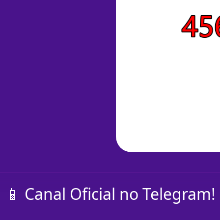
📱 Canal Oficial no Telegram!