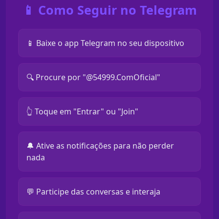
📱 Como Seguir no Telegram
📱 Baixe o app Telegram no seu dispositivo
🔍 Procure por "@54999.ComOficial"
👆 Toque em "Entrar" ou "Join"
🔔 Ative as notificações para não perder
nada
💬 Participe das conversas e interaja