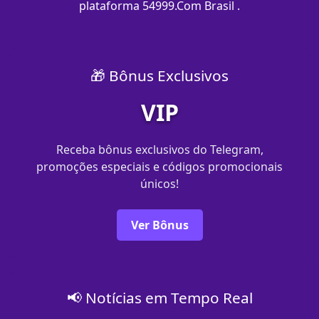
plataforma 54999.Com Brasil .
🎁 Bônus Exclusivos
VIP
Receba bônus exclusivos do Telegram,
promoções especiais e códigos promocionais
únicos!
Ver Bônus
📢 Notícias em Tempo Real