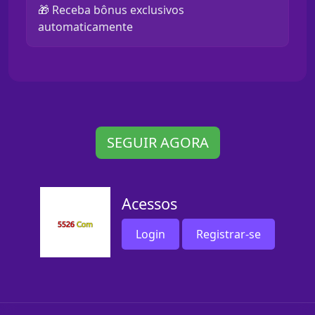
🎁 Receba bônus exclusivos
automaticamente
SEGUIR AGORA
Acessos
Login
Registrar-se