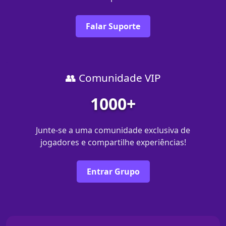
Falar Suporte
👥 Comunidade VIP
1000+
Junte-se a uma comunidade exclusiva de
jogadores e compartilhe experiências!
Entrar Grupo