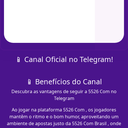
📱 Canal Oficial no Telegram!
📱 Benefícios do Canal
Descubra as vantagens de seguir a 5526 Com no
Telegram
Ao jogar na plataforma 5526 Com , os jogadores
mantêm o ritmo e o bom humor, aproveitando um
ambiente de apostas justo da 5526 Com Brasil , onde