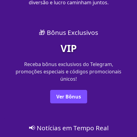
diversão e lucro caminham juntos.
🎁 Bônus Exclusivos
VIP
Receba bônus exclusivos do Telegram,
promoções especiais e códigos promocionais
únicos!
Ver Bônus
📢 Notícias em Tempo Real