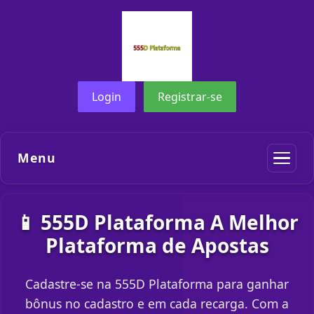
Login
Registrar-se
Menu
📱 555D Plataforma A Melhor
Plataforma de Apostas
Cadastre-se na 555D Plataforma para ganhar
bônus no cadastro e em cada recarga. Com a