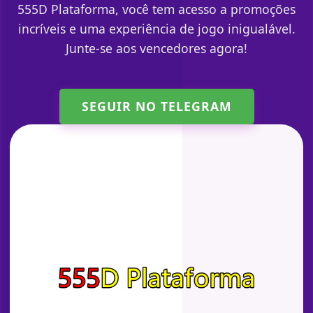
555D Plataforma, você tem acesso a promoções
incríveis e uma experiência de jogo inigualável.
Junte-se aos vencedores agora!
SEGUIR NO TELEGRAM