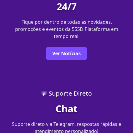
24/7
Fique por dentro de todas as novidades,
promoções e eventos da 555D Plataforma em
tempo real!
Ver Notícias
💬 Suporte Direto
Chat
Suporte direto via Telegram, respostas rápidas e
atendimento personalizado!