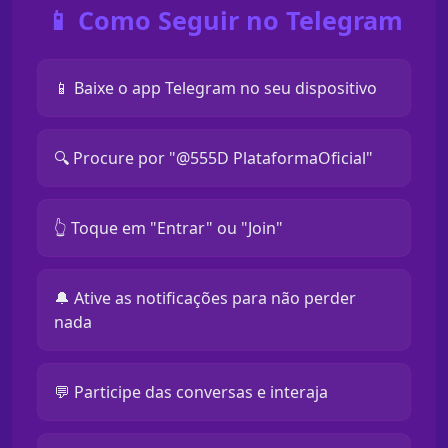
📱 Como Seguir no Telegram
📱 Baixe o app Telegram no seu dispositivo
🔍 Procure por "@555D PlataformaOficial"
👆 Toque em "Entrar" ou "Join"
🔔 Ative as notificações para não perder
nada
💬 Participe das conversas e interaja