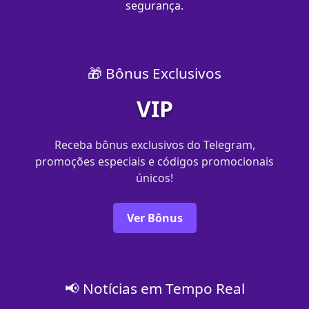
segurança.
🎁 Bônus Exclusivos
VIP
Receba bônus exclusivos do Telegram,
promoções especiais e códigos promocionais
únicos!
Ver Bônus
📢 Notícias em Tempo Real