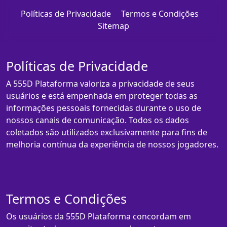
Políticas de Privacidade
Termos e Condições
Sitemap
Políticas de Privacidade
A 555D Plataforma valoriza a privacidade de seus
usuários e está empenhada em proteger todas as
informações pessoais fornecidas durante o uso de
nossos canais de comunicação. Todos os dados
coletados são utilizados exclusivamente para fins de
melhoria contínua da experiência de nossos jogadores.
Termos e Condições
Os usuários da 555D Plataforma concordam em