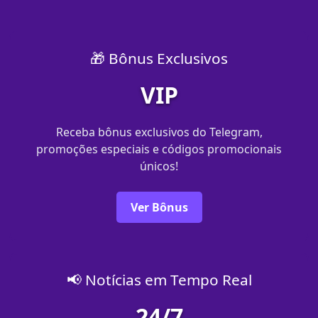
🎁 Bônus Exclusivos
VIP
Receba bônus exclusivos do Telegram,
promoções especiais e códigos promocionais
únicos!
Ver Bônus
📢 Notícias em Tempo Real
24/7