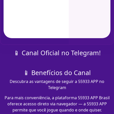
📱 Canal Oficial no Telegram!
📱 Benefícios do Canal
Descubra as vantagens de seguir a 55933 APP no
Telegram
Para mais conveniência, a plataforma 55933 APP Brasil
oferece acesso direto via navegador — a 55933 APP
permite que você jogue quando e onde quiser.