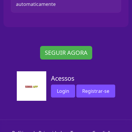
automaticamente
SEGUIR AGORA
Acessos
Login
Registrar-se