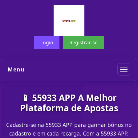
Login
Registrar-se
Menu
📱 55933 APP A Melhor
Plataforma de Apostas
Cadastre-se na 55933 APP para ganhar bônus no
cadastro e em cada recarga. Com a 55933 APP,