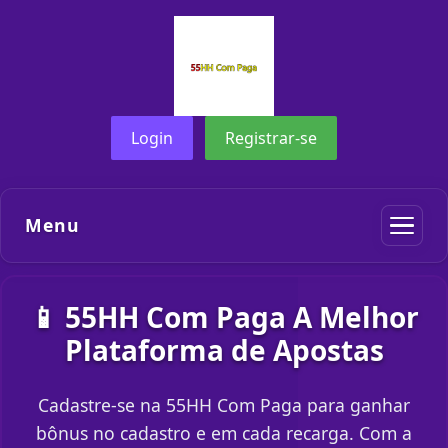
Login
Registrar-se
Menu
📱 55HH Com Paga A Melhor
Plataforma de Apostas
Cadastre-se na 55HH Com Paga para ganhar
bônus no cadastro e em cada recarga. Com a