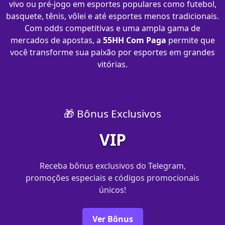
vivo ou pré-jogo em esportes populares como futebol,
basquete, tênis, vôlei e até esportes menos tradicionais.
Com odds competitivas e uma ampla gama de
mercados de apostas, a
55HH Com Paga
permite que
você transforme sua paixão por esportes em grandes
vitórias.
🎁 Bônus Exclusivos
VIP
Receba bônus exclusivos do Telegram,
promoções especiais e códigos promocionais
únicos!
Ver Bônus