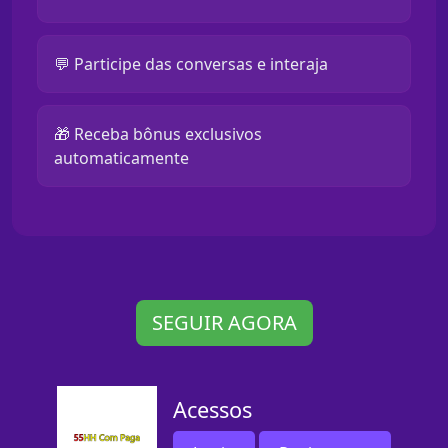
💬 Participe das conversas e interaja
🎁 Receba bônus exclusivos
automaticamente
SEGUIR AGORA
Acessos