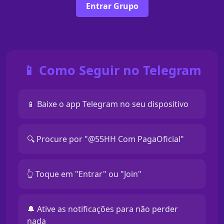
Entrar Grupo
📱 Como Seguir no Telegram
📱 Baixe o app Telegram no seu dispositivo
🔍 Procure por "@55HH Com PagaOficial"
👆 Toque em "Entrar" ou "Join"
🔔 Ative as notificações para não perder
nada