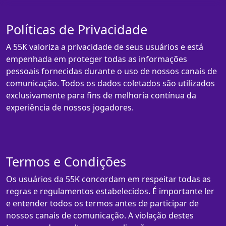
Políticas de Privacidade
A 55K valoriza a privacidade de seus usuários e está
empenhada em proteger todas as informações
pessoais fornecidas durante o uso de nossos canais de
comunicação. Todos os dados coletados são utilizados
exclusivamente para fins de melhoria contínua da
experiência de nossos jogadores.
Termos e Condições
Os usuários da 55K concordam em respeitar todas as
regras e regulamentos estabelecidos. É importante ler
e entender todos os termos antes de participar de
nossos canais de comunicação. A violação destes