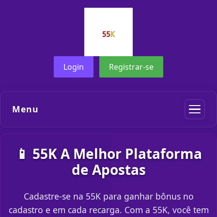
Login
Registrar-se
Menu
📱 55K A Melhor Plataforma
de Apostas
Cadastre-se na 55K para ganhar bônus no
cadastro e em cada recarga. Com a 55K, você tem