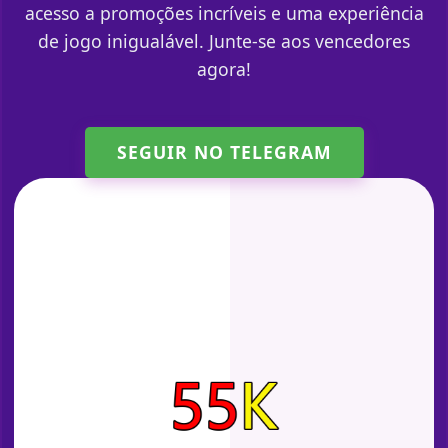
acesso a promoções incríveis e uma experiência
de jogo inigualável. Junte-se aos vencedores
agora!
SEGUIR NO TELEGRAM