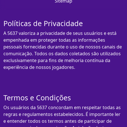
Sitemap
Políticas de Privacidade
A 5637 valoriza a privacidade de seus usuários e está
empenhada em proteger todas as informações
pessoais fornecidas durante o uso de nossos canais de
comunicação. Todos os dados coletados são utilizados
exclusivamente para fins de melhoria contínua da
experiência de nossos jogadores.
Termos e Condições
Os usuários da 5637 concordam em respeitar todas as
regras e regulamentos estabelecidos. É importante ler
e entender todos os termos antes de participar de