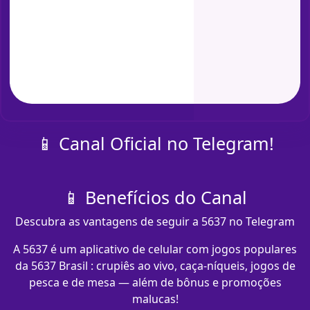
📱 Canal Oficial no Telegram!
📱 Benefícios do Canal
Descubra as vantagens de seguir a 5637 no Telegram
A 5637 é um aplicativo de celular com jogos populares
da 5637 Brasil : crupiês ao vivo, caça-níqueis, jogos de
pesca e de mesa — além de bônus e promoções
malucas!