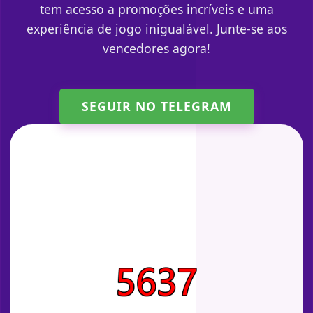
tem acesso a promoções incríveis e uma
experiência de jogo inigualável. Junte-se aos
vencedores agora!
SEGUIR NO TELEGRAM