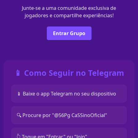
Junte-se a uma comunidade exclusiva de
jogadores e compartilhe experiências!
Entrar Grupo
📱 Como Seguir no Telegram
📱 Baixe o app Telegram no seu dispositivo
🔍 Procure por "@56Pg CaSSinoOficial"
👆 Toque em "Entrar" ou "Join"