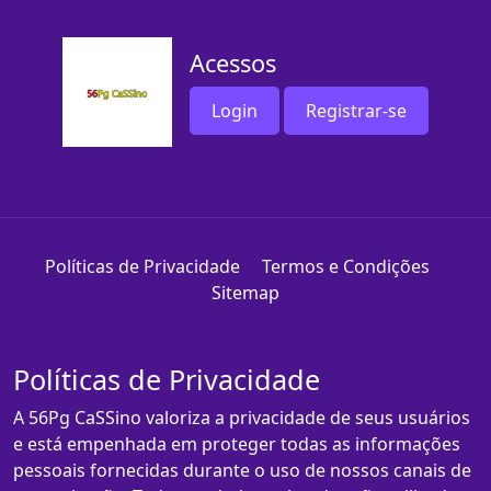
Acessos
Login
Registrar-se
Políticas de Privacidade
Termos e Condições
Sitemap
Políticas de Privacidade
A 56Pg CaSSino valoriza a privacidade de seus usuários
e está empenhada em proteger todas as informações
pessoais fornecidas durante o uso de nossos canais de