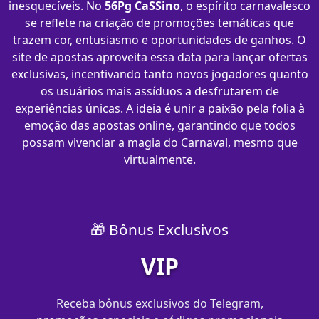
inesquecíveis. No
56Pg CaSSino
, o espírito carnavalesco
se reflete na criação de promoções temáticas que
trazem cor, entusiasmo e oportunidades de ganhos. O
site de apostas aproveita essa data para lançar ofertas
exclusivas, incentivando tanto novos jogadores quanto
os usuários mais assíduos a desfrutarem de
experiências únicas. A ideia é unir a paixão pela folia à
emoção das apostas online, garantindo que todos
possam vivenciar a magia do Carnaval, mesmo que
virtualmente.
🎁 Bônus Exclusivos
VIP
Receba bônus exclusivos do Telegram,