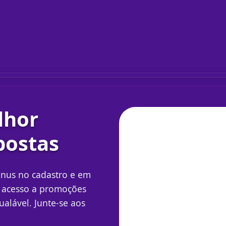
lhor
postas
nus no cadastro e em
 acesso a promoções
ualável. Junte-se aos