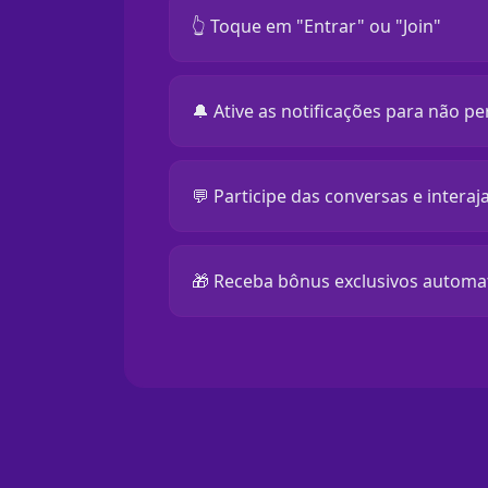
👆 Toque em "Entrar" ou "Join"
🔔 Ative as notificações para não p
💬 Participe das conversas e interaj
🎁 Receba bônus exclusivos autom