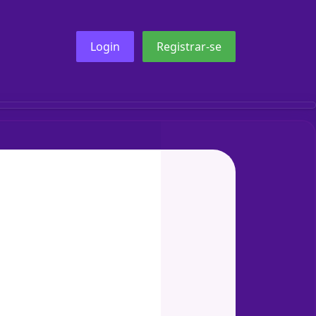
Login
Registrar-se