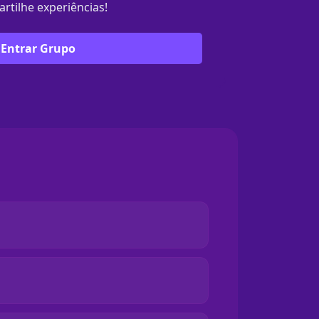
rtilhe experiências!
Entrar Grupo