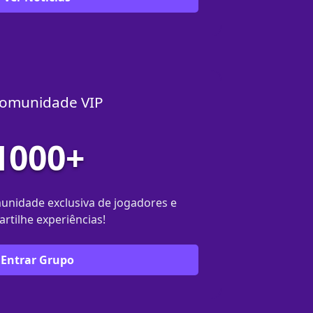
Comunidade VIP
1000+
unidade exclusiva de jogadores e
rtilhe experiências!
Entrar Grupo