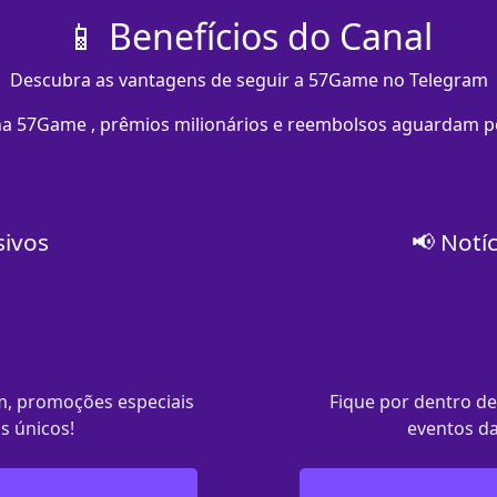
📱 Benefícios do Canal
Descubra as vantagens de seguir a 57Game no Telegram
na 57Game , prêmios milionários e reembolsos aguardam por
sivos
📢 Notí
m, promoções especiais
Fique por dentro d
s únicos!
eventos d