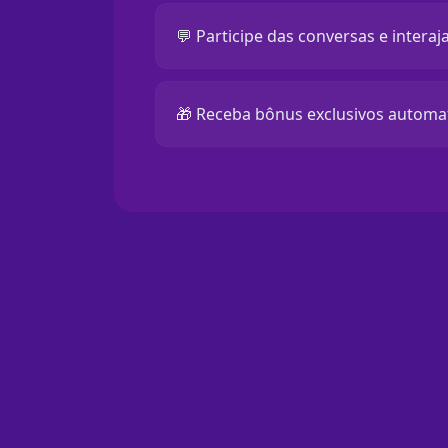
💬 Participe das conversas e interaj
🎁 Receba bônus exclusivos autom