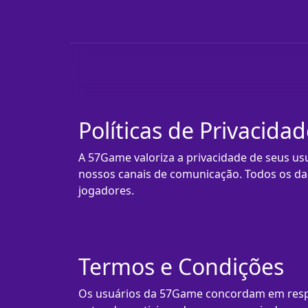
Políticas de Privacida
A 57Game valoriza a privacidade de seus u
nossos canais de comunicação. Todos os dad
jogadores.
Termos e Condições
Os usuários da 57Game concordam em respei