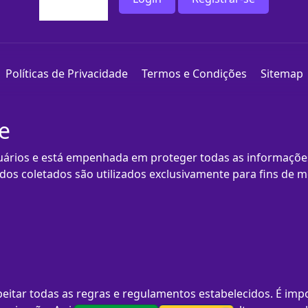
Políticas de Privacidade
Termos e Condições
Sitemap
de
suários e está empenhada em proteger todas as informaçõe
os coletados são utilizados exclusivamente para fins de m
tar todas as regras e regulamentos estabelecidos. É impo