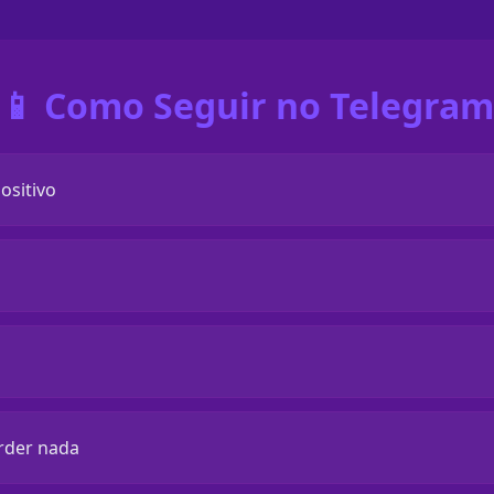
📱 Como Seguir no Telegram
ositivo
erder nada