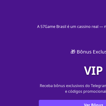
A 57Game Brasil é um cassino real — 
🎁 Bônus Exclu
VIP
Receba bônus exclusivos do Telegra
e códigos promocionai
Ver Bônus