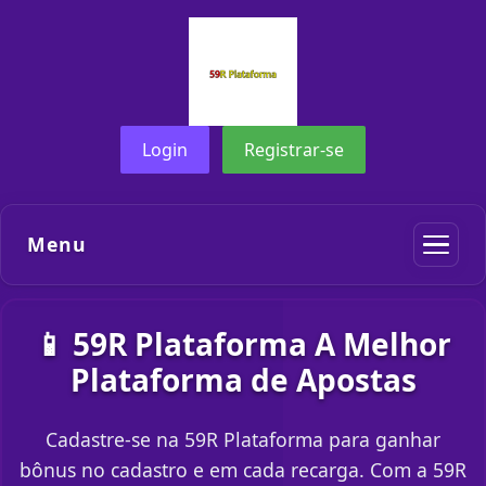
Login
Registrar-se
Menu
📱 59R Plataforma A Melhor
Plataforma de Apostas
Cadastre-se na 59R Plataforma para ganhar
bônus no cadastro e em cada recarga. Com a 59R