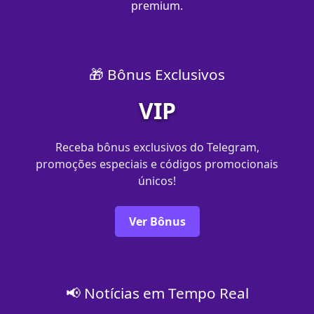
premium.
🎁 Bônus Exclusivos
VIP
Receba bônus exclusivos do Telegram,
promoções especiais e códigos promocionais
únicos!
Ver Bônus
📢 Notícias em Tempo Real