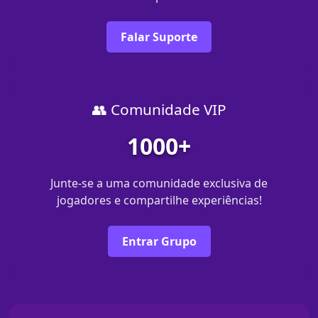
Falar Suporte
👥 Comunidade VIP
1000+
Junte-se a uma comunidade exclusiva de
jogadores e compartilhe experiências!
Entrar Grupo