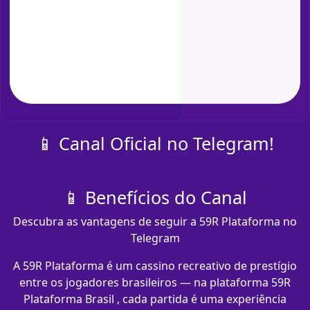
📱 Canal Oficial no Telegram!
📱 Benefícios do Canal
Descubra as vantagens de seguir a 59R Plataforma no
Telegram
A 59R Plataforma é um cassino recreativo de prestígio
entre os jogadores brasileiros — na plataforma 59R
Plataforma Brasil , cada partida é uma experiência