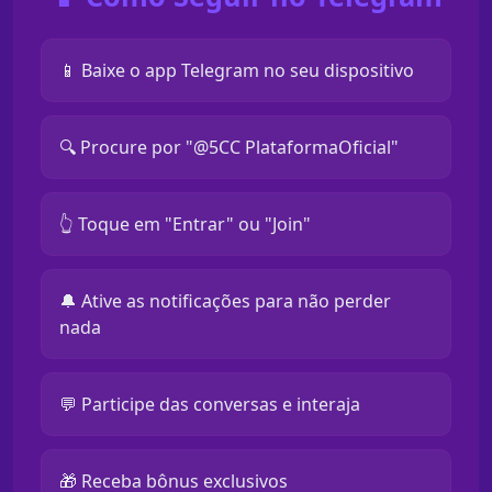
📱 Baixe o app Telegram no seu dispositivo
🔍 Procure por "@5CC PlataformaOficial"
👆 Toque em "Entrar" ou "Join"
🔔 Ative as notificações para não perder
nada
💬 Participe das conversas e interaja
🎁 Receba bônus exclusivos