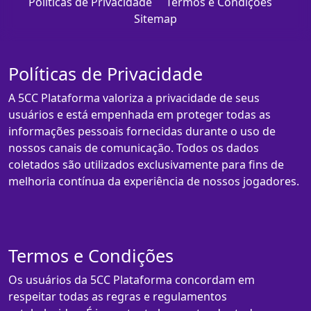
Políticas de Privacidade
Termos e Condições
Sitemap
Políticas de Privacidade
A 5CC Plataforma valoriza a privacidade de seus
usuários e está empenhada em proteger todas as
informações pessoais fornecidas durante o uso de
nossos canais de comunicação. Todos os dados
coletados são utilizados exclusivamente para fins de
melhoria contínua da experiência de nossos jogadores.
Termos e Condições
Os usuários da 5CC Plataforma concordam em
respeitar todas as regras e regulamentos