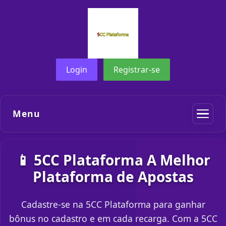
Login
Registrar-se
Menu
📱 5CC Plataforma A Melhor
Plataforma de Apostas
Cadastre-se na 5CC Plataforma para ganhar
bônus no cadastro e em cada recarga. Com a 5CC