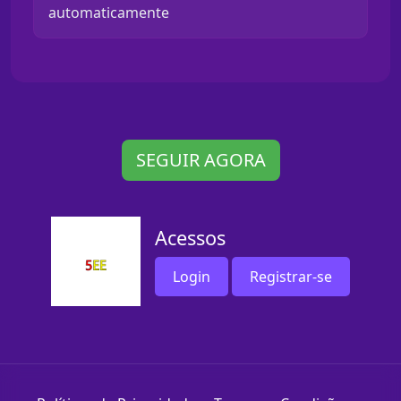
automaticamente
SEGUIR AGORA
Acessos
Login
Registrar-se