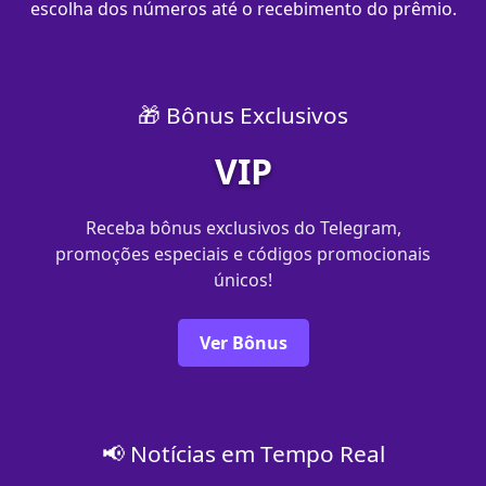
escolha dos números até o recebimento do prêmio.
🎁 Bônus Exclusivos
VIP
Receba bônus exclusivos do Telegram,
promoções especiais e códigos promocionais
únicos!
Ver Bônus
📢 Notícias em Tempo Real