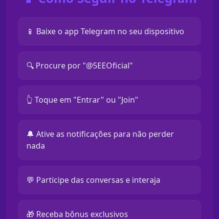
📱 Baixe o app Telegram no seu dispositivo
🔍 Procure por "@5EEOficial"
👆 Toque em "Entrar" ou "Join"
🔔 Ative as notificações para não perder
nada
💬 Participe das conversas e interaja
🎁 Receba bônus exclusivos