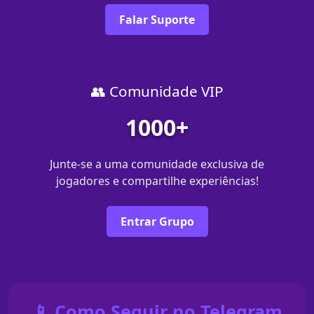
Falar Suporte
👥 Comunidade VIP
1000+
Junte-se a uma comunidade exclusiva de
jogadores e compartilhe experiências!
Entrar Grupo
📱 Como Seguir no Telegram