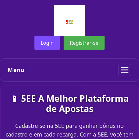
Login
Registrar-se
Menu
📱 5EE A Melhor Plataforma
de Apostas
Cadastre-se na 5EE para ganhar bônus no
cadastro e em cada recarga. Com a 5EE, você tem