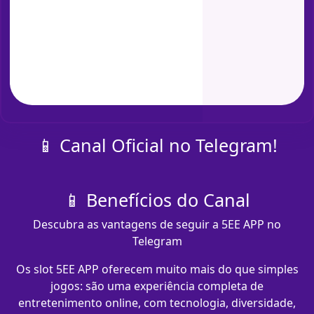
📱 Canal Oficial no Telegram!
📱 Benefícios do Canal
Descubra as vantagens de seguir a 5EE APP no
Telegram
Os slot 5EE APP oferecem muito mais do que simples
jogos: são uma experiência completa de
entretenimento online, com tecnologia, diversidade,