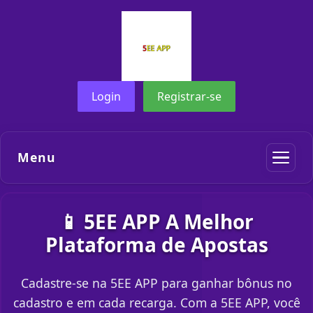
Login
Registrar-se
Menu
📱 5EE APP A Melhor
Plataforma de Apostas
Cadastre-se na 5EE APP para ganhar bônus no
cadastro e em cada recarga. Com a 5EE APP, você