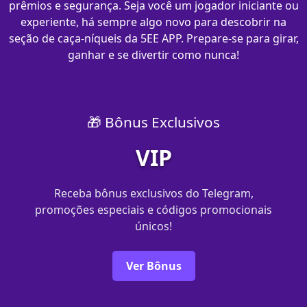
prêmios e segurança. Seja você um jogador iniciante ou
experiente, há sempre algo novo para descobrir na
seção de caça-níqueis da 5EE APP. Prepare-se para girar,
ganhar e se divertir como nunca!
🎁 Bônus Exclusivos
VIP
Receba bônus exclusivos do Telegram,
promoções especiais e códigos promocionais
únicos!
Ver Bônus