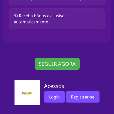
🎁 Receba bônus exclusivos
automaticamente
SEGUIR AGORA
Acessos
Login
Registrar-se