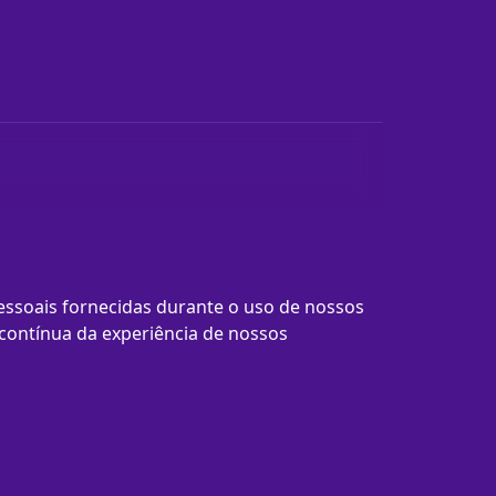
essoais fornecidas durante o uso de nossos
 contínua da experiência de nossos