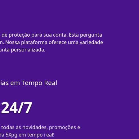
de proteção para sua conta. Esta pergunta
in. Nossa plataforma oferece uma variedade
unta personalizada.
cias em Tempo Real
24/7
e todas as novidades, promoções e
da 5Xpg em tempo real!