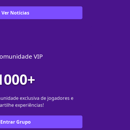
Ver Notícias
Comunidade VIP
1000+
unidade exclusiva de jogadores e
rtilhe experiências!
Entrar Grupo