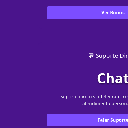
Ver Bônus
💬 Suporte Di
Cha
Suporte direto via Telegram, r
atendimento persona
Falar Suport