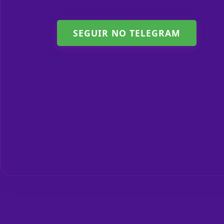
SEGUIR NO TELEGRAM