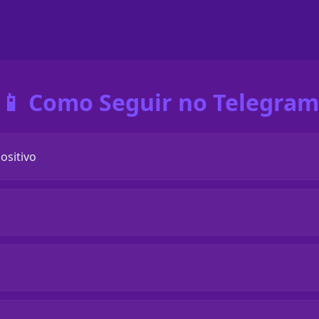
📱 Como Seguir no Telegram
ositivo