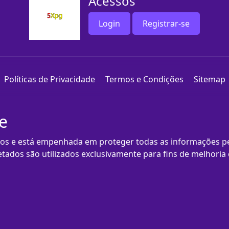
Acessos
Login
Registrar-se
Políticas de Privacidade
Termos e Condições
Sitemap
de
rios e está empenhada em proteger todas as informações p
tados são utilizados exclusivamente para fins de melhoria