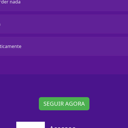
erder nada
a
aticamente
SEGUIR AGORA