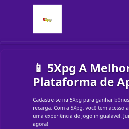
📱 5Xpg A Melho
Plataforma de A
Cadastre-se na 5Xpg para ganhar bônus
recarga. Com a 5Xpg, você tem acesso a
uma experiência de jogo inigualável. J
agora!