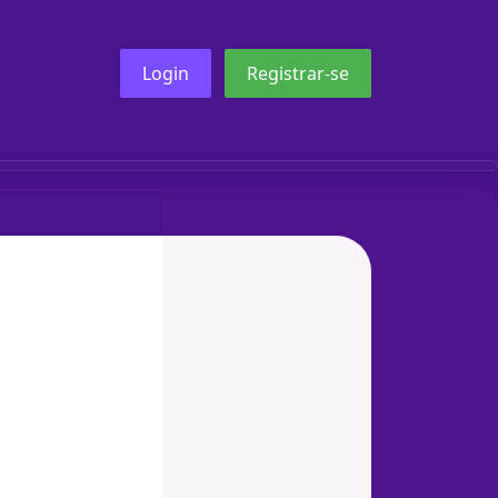
Login
Registrar-se