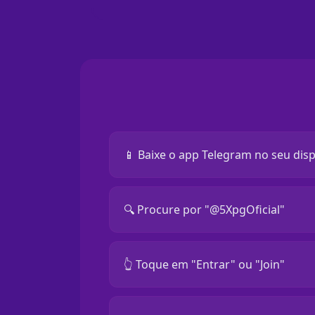
📱 Baixe o app Telegram no seu disp
🔍 Procure por "@5XpgOficial"
👆 Toque em "Entrar" ou "Join"