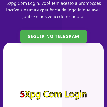
5Xpg Com Login, você tem acesso a promoções
incríveis e uma experiência de jogo inigualável.
Junte-se aos vencedores agora!
SEGUIR NO TELEGRAM