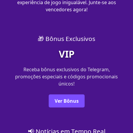
experiência de jogo inigualável. Junte-se aos
vencedores agora!
🎁 Bônus Exclusivos
VIP
Receba bônus exclusivos do Telegram,
promoções especiais e códigos promocionais
únicos!
Ver Bônus
📢 Notícias em Tempo Real