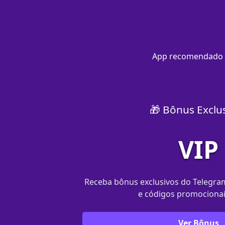
App recomendado da
🎁 Bônus Exclu
VIP
Receba bônus exclusivos do Telegra
e códigos promocionai
Ver Bônus