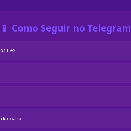
📱 Como Seguir no Telegram
ositivo
erder nada