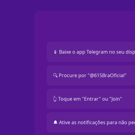
📱 Baixe o app Telegram no seu disp
🔍 Procure por "@615BraOficial"
👆 Toque em "Entrar" ou "Join"
🔔 Ative as notificações para não p