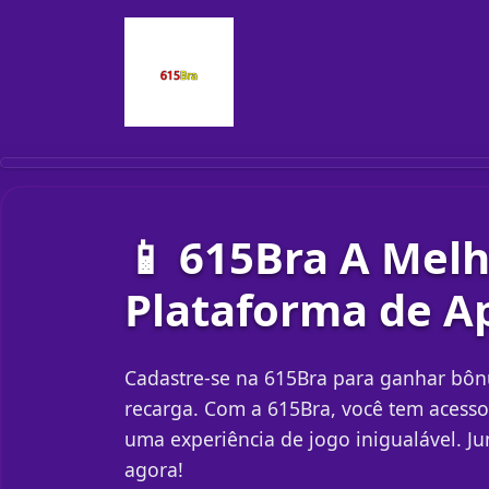
📱 615Bra A Mel
Plataforma de A
Cadastre-se na 615Bra para ganhar bôn
recarga. Com a 615Bra, você tem acesso
uma experiência de jogo inigualável. J
agora!