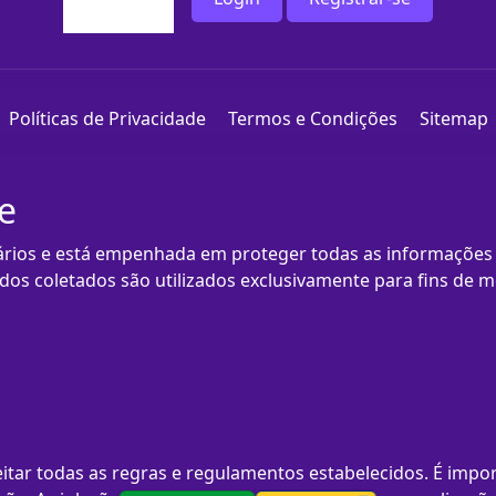
Políticas de Privacidade
Termos e Condições
Sitemap
de
uários e está empenhada em proteger todas as informações
os coletados são utilizados exclusivamente para fins de m
ar todas as regras e regulamentos estabelecidos. É impor