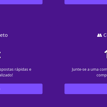
reto
👥 
t
espostas rápidas e
Junte-se a uma com
lizado!
compa
e