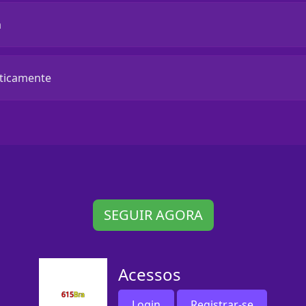
a
aticamente
SEGUIR AGORA
Acessos
Login
Registrar-se