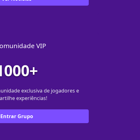
Comunidade VIP
1000+
unidade exclusiva de jogadores e
rtilhe experiências!
Entrar Grupo