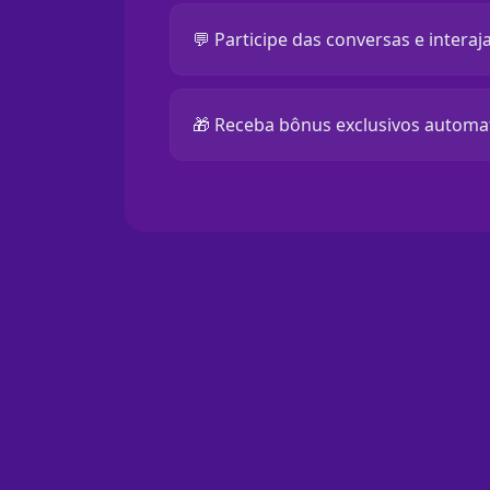
💬 Participe das conversas e interaj
🎁 Receba bônus exclusivos autom