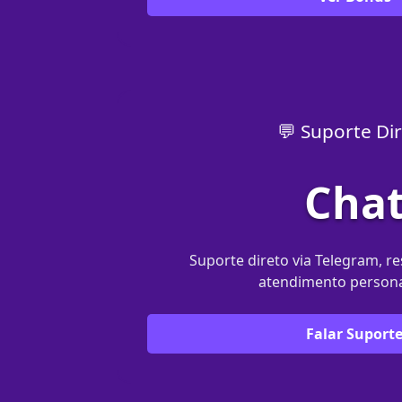
💬 Suporte Di
Cha
Suporte direto via Telegram, r
atendimento persona
Falar Suport