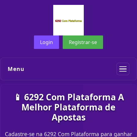
Login
Registrar-se
Menu
📱 6292 Com Plataforma A
Melhor Plataforma de
Apostas
Cadastre-se na 6292 Com Plataforma para ganhar