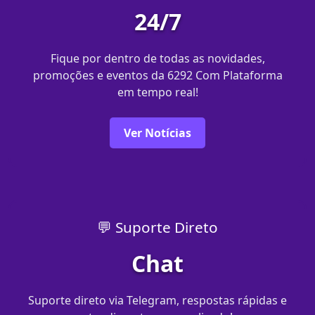
24/7
Fique por dentro de todas as novidades,
promoções e eventos da 6292 Com Plataforma
em tempo real!
Ver Notícias
💬 Suporte Direto
Chat
Suporte direto via Telegram, respostas rápidas e