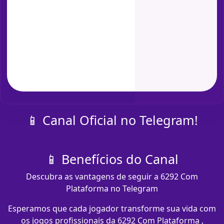
📱 Canal Oficial no Telegram!
📱 Benefícios do Canal
Descubra as vantagens de seguir a 6292 Com
Plataforma no Telegram
Esperamos que cada jogador transforme sua vida com
os jogos profissionais da 6292 Com Plataforma ,