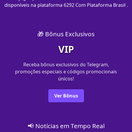
disponíveis na plataforma 6292 Com Plataforma Brasil .
🎁 Bônus Exclusivos
VIP
Receba bônus exclusivos do Telegram,
promoções especiais e códigos promocionais
únicos!
Ver Bônus
📢 Notícias em Tempo Real