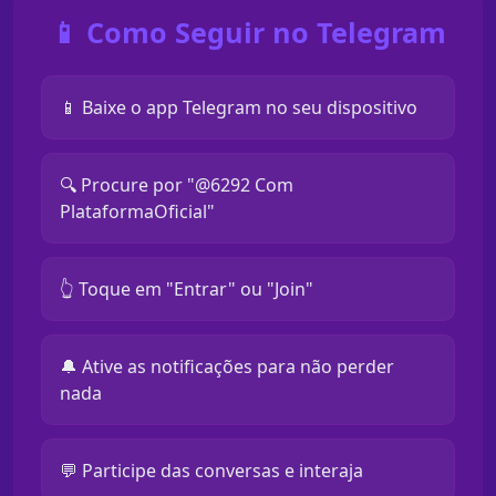
📱 Como Seguir no Telegram
📱 Baixe o app Telegram no seu dispositivo
🔍 Procure por "@6292 Com
PlataformaOficial"
👆 Toque em "Entrar" ou "Join"
🔔 Ative as notificações para não perder
nada
💬 Participe das conversas e interaja