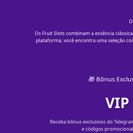
D
Os Fruit Slots combinam a essência clássic
plataforma, você encontra uma seleção co
🎁 Bônus Exclu
VIP
Receba bônus exclusivos do Telegra
e códigos promocionai