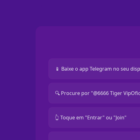
📱 Baixe o app Telegram no seu disp
🔍 Procure por "@6666 Tiger VipOfic
👆 Toque em "Entrar" ou "Join"