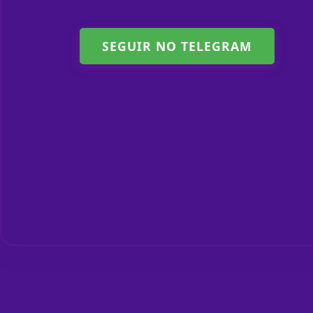
SEGUIR NO TELEGRAM