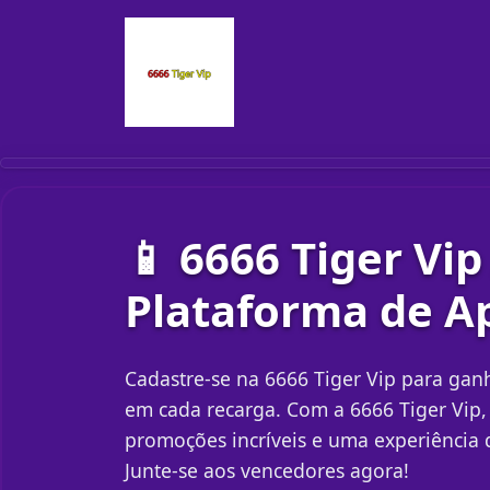
📱 6666 Tiger Vi
Plataforma de A
Cadastre-se na 6666 Tiger Vip para gan
em cada recarga. Com a 6666 Tiger Vip,
promoções incríveis e uma experiência d
Junte-se aos vencedores agora!