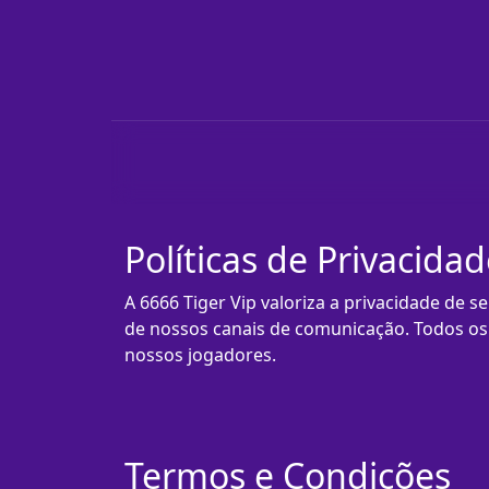
Políticas de Privacida
A 6666 Tiger Vip valoriza a privacidade de
de nossos canais de comunicação. Todos os 
nossos jogadores.
Termos e Condições