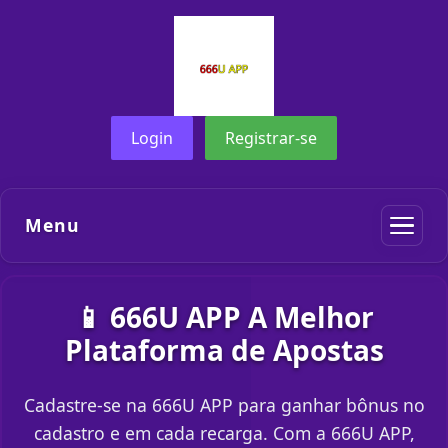
Login
Registrar-se
Menu
📱 666U APP A Melhor
Plataforma de Apostas
Cadastre-se na 666U APP para ganhar bônus no
cadastro e em cada recarga. Com a 666U APP,