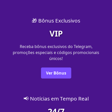
🎁 Bônus Exclusivos
VIP
Receba bônus exclusivos do Telegram,
promoções especiais e códigos promocionais
únicos!
Ver Bônus
📢 Notícias em Tempo Real
24/7