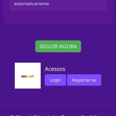
automaticamente
SEGUIR AGORA
Acessos
Login
Registrar-se