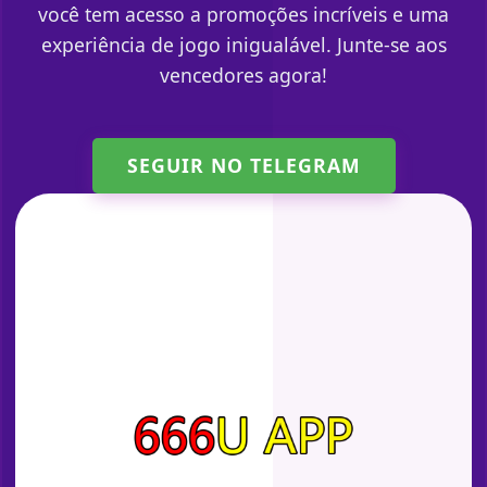
você tem acesso a promoções incríveis e uma
experiência de jogo inigualável. Junte-se aos
vencedores agora!
SEGUIR NO TELEGRAM