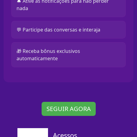
🔔 Ative as notificações para não perder
nada
💬 Participe das conversas e interaja
🎁 Receba bônus exclusivos
automaticamente
SEGUIR AGORA
Acessos