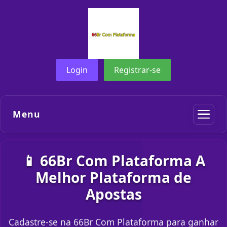
Login
Registrar-se
Menu
📱 66Br Com Plataforma A
Melhor Plataforma de
Apostas
Cadastre-se na 66Br Com Plataforma para ganhar