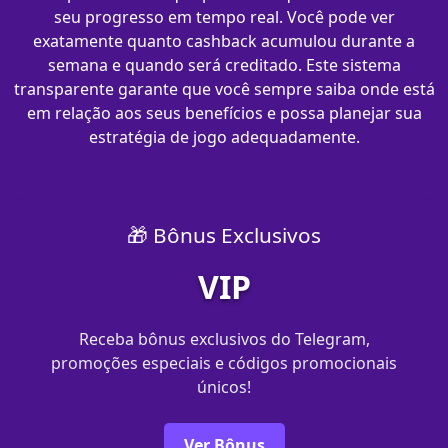
seu progresso em tempo real. Você pode ver
exatamente quanto cashback acumulou durante a
semana e quando será creditado. Este sistema
transparente garante que você sempre saiba onde está
em relação aos seus benefícios e possa planejar sua
estratégia de jogo adequadamente.
🎁 Bônus Exclusivos
VIP
Receba bônus exclusivos do Telegram,
promoções especiais e códigos promocionais
únicos!
Ver Bônus