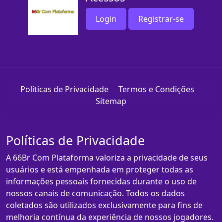
Login
Registrar-se
Políticas de Privacidade
Termos e Condições
Sitemap
Políticas de Privacidade
A 66Br Com Plataforma valoriza a privacidade de seus
usuários e está empenhada em proteger todas as
informações pessoais fornecidas durante o uso de
nossos canais de comunicação. Todos os dados
coletados são utilizados exclusivamente para fins de
melhoria contínua da experiência de nossos jogadores.