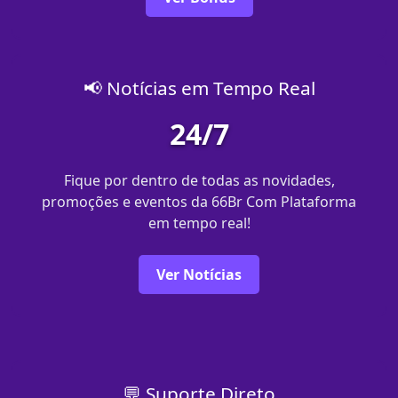
📢 Notícias em Tempo Real
24/7
Fique por dentro de todas as novidades,
promoções e eventos da 66Br Com Plataforma
em tempo real!
Ver Notícias
💬 Suporte Direto