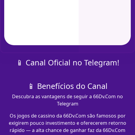
📱 Canal Oficial no Telegram!
📱 Benefícios do Canal
Descubra as vantagens de seguir a 66Dv.Com no
Telegram
Os jogos de cassino da 66Dv.Com são famosos por
exigirem pouco investimento e oferecerem retorno
rápido — a alta chance de ganhar faz da 66Dv.Com