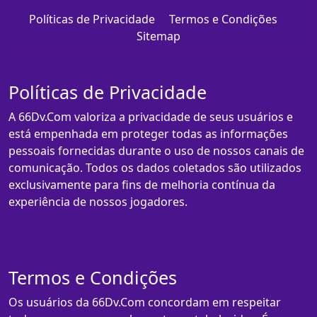
Políticas de Privacidade
Termos e Condições
Sitemap
Políticas de Privacidade
A 66Dv.Com valoriza a privacidade de seus usuários e
está empenhada em proteger todas as informações
pessoais fornecidas durante o uso de nossos canais de
comunicação. Todos os dados coletados são utilizados
exclusivamente para fins de melhoria contínua da
experiência de nossos jogadores.
Termos e Condições
Os usuários da 66Dv.Com concordam em respeitar