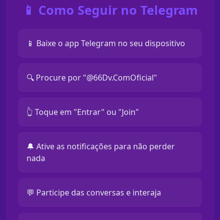
📱 Como Seguir no Telegram
📱 Baixe o app Telegram no seu dispositivo
🔍 Procure por "@66Dv.ComOficial"
👆 Toque em "Entrar" ou "Join"
🔔 Ative as notificações para não perder
nada
💬 Participe das conversas e interaja