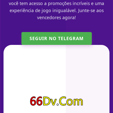
você tem acesso a promoções incríveis e uma
experiência de jogo inigualável. Junte-se aos
vencedores agora!
SEGUIR NO TELEGRAM