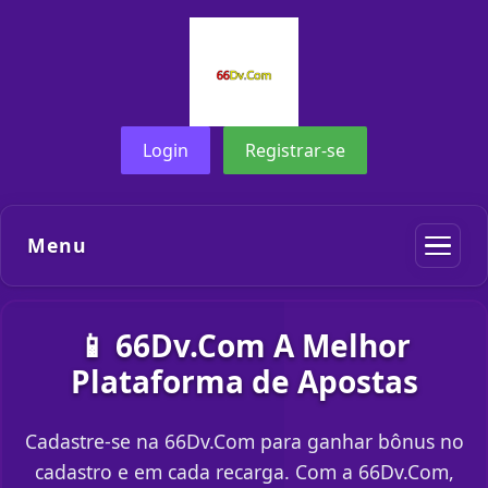
Login
Registrar-se
Menu
📱 66Dv.Com A Melhor
Plataforma de Apostas
Cadastre-se na 66Dv.Com para ganhar bônus no
cadastro e em cada recarga. Com a 66Dv.Com,