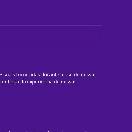
essoais fornecidas durante o uso de nossos
 contínua da experiência de nossos