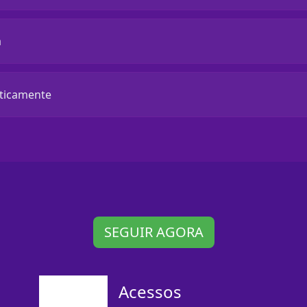
a
aticamente
SEGUIR AGORA
Acessos