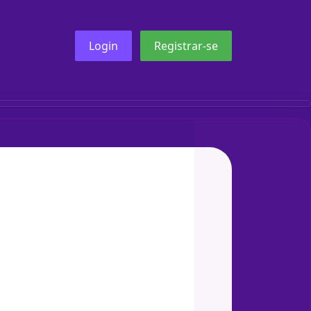
Login
Registrar-se