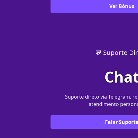
Ver Bônus
💬 Suporte Di
Cha
Suporte direto via Telegram, r
atendimento persona
Falar Suport