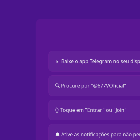
📱 Baixe o app Telegram no seu disp
🔍 Procure por "@677VOficial"
👆 Toque em "Entrar" ou "Join"
🔔 Ative as notificações para não p