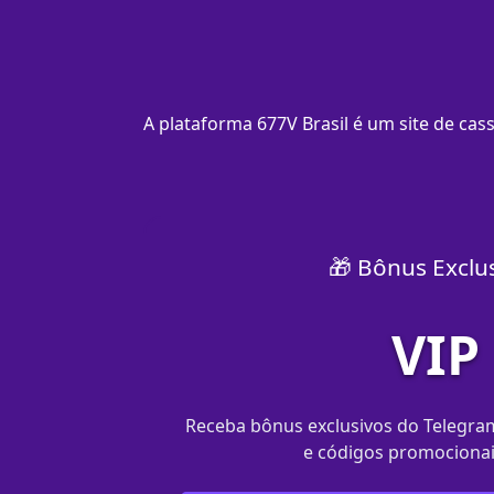
A plataforma 677V Brasil é um site de cas
🎁 Bônus Exclu
VIP
Receba bônus exclusivos do Telegra
e códigos promocionai