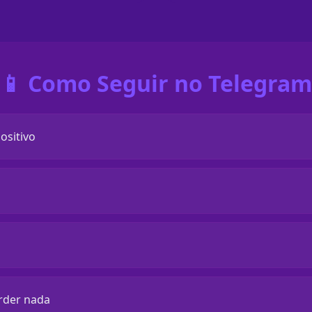
📱 Como Seguir no Telegram
ositivo
erder nada