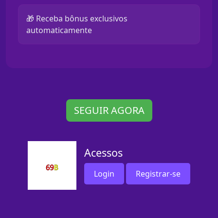
🎁 Receba bônus exclusivos
automaticamente
SEGUIR AGORA
Acessos
Login
Registrar-se