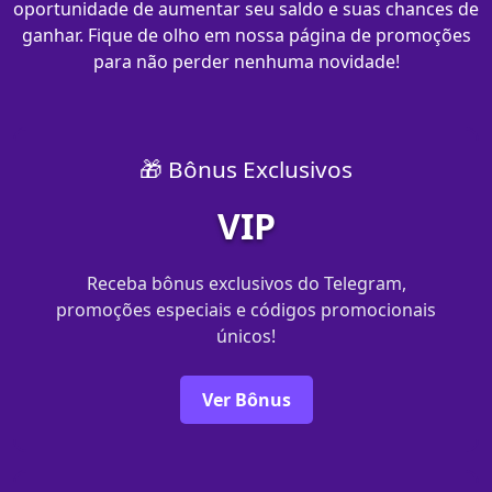
oportunidade de aumentar seu saldo e suas chances de
ganhar. Fique de olho em nossa página de promoções
para não perder nenhuma novidade!
🎁 Bônus Exclusivos
VIP
Receba bônus exclusivos do Telegram,
promoções especiais e códigos promocionais
únicos!
Ver Bônus