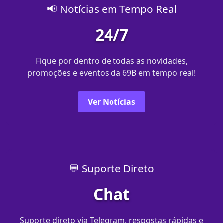
📢 Notícias em Tempo Real
24/7
Fique por dentro de todas as novidades,
promoções e eventos da 69B em tempo real!
Ver Notícias
💬 Suporte Direto
Chat
Suporte direto via Telegram, respostas rápidas e