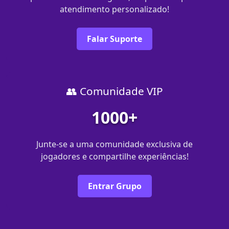
atendimento personalizado!
Falar Suporte
👥 Comunidade VIP
1000+
Junte-se a uma comunidade exclusiva de
jogadores e compartilhe experiências!
Entrar Grupo