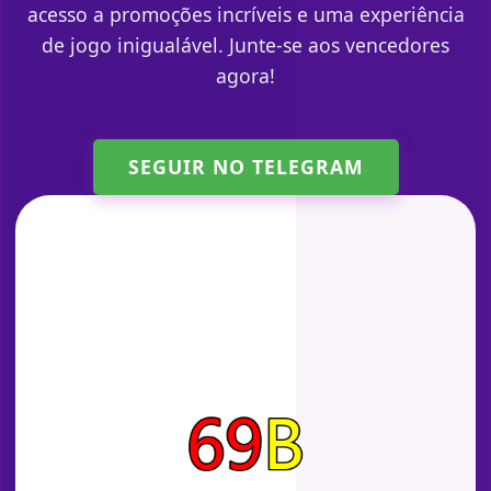
acesso a promoções incríveis e uma experiência
de jogo inigualável. Junte-se aos vencedores
agora!
SEGUIR NO TELEGRAM