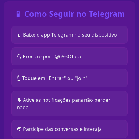
📱 Como Seguir no Telegram
📱 Baixe o app Telegram no seu dispositivo
🔍 Procure por "@69BOficial"
👆 Toque em "Entrar" ou "Join"
🔔 Ative as notificações para não perder
nada
💬 Participe das conversas e interaja