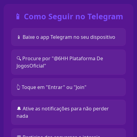
📱 Como Seguir no Telegram
📱 Baixe o app Telegram no seu dispositivo
🔍 Procure por "@6HH Plataforma De
JogosOficial"
👆 Toque em "Entrar" ou "Join"
🔔 Ative as notificações para não perder
nada