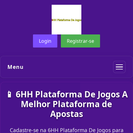
Login
Registrar-se
Menu
📱 6HH Plataforma De Jogos A
Melhor Plataforma de
Apostas
Cadastre-se na 6HH Plataforma De Jogos para