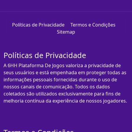
Políticas de Privacidade
Termos e Condições
Sitemap
Políticas de Privacidade
A 6HH Plataforma De Jogos valoriza a privacidade de
seus usuários e está empenhada em proteger todas as
informações pessoais fornecidas durante o uso de
nossos canais de comunicação. Todos os dados
coletados são utilizados exclusivamente para fins de
melhoria contínua da experiência de nossos jogadores.