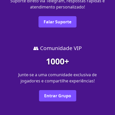
Suporte direto via Telegram, respostas rápidas e
atendimento personalizado!
Falar Suporte
👥 Comunidade VIP
1000+
Junte-se a uma comunidade exclusiva de
jogadores e compartilhe experiências!
Entrar Grupo