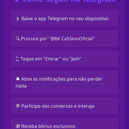
📱 Baixe o app Telegram no seu dispositivo
🔍 Procure por "@6K CaSSinoOficial"
👆 Toque em "Entrar" ou "Join"
🔔 Ative as notificações para não perder
nada
💬 Participe das conversas e interaja
🎁 Receba bônus exclusivos