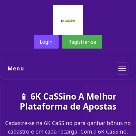
Login
Registrar-se
Menu
📱 6K CaSSino A Melhor
Plataforma de Apostas
Cadastre-se na 6K CaSSino para ganhar bônus no
cadastro e em cada recarga. Com a 6K CaSSino,