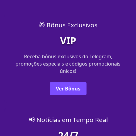
🎁 Bônus Exclusivos
VIP
Receba bônus exclusivos do Telegram,
promoções especiais e códigos promocionais
únicos!
Ver Bônus
📢 Notícias em Tempo Real
24/7