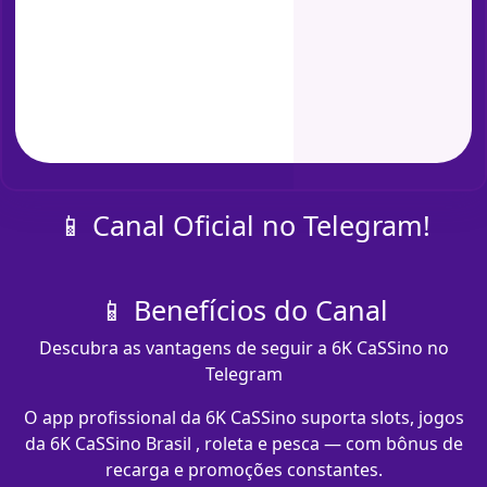
📱 Canal Oficial no Telegram!
📱 Benefícios do Canal
Descubra as vantagens de seguir a 6K CaSSino no
Telegram
O app profissional da 6K CaSSino suporta slots, jogos
da 6K CaSSino Brasil , roleta e pesca — com bônus de
recarga e promoções constantes.