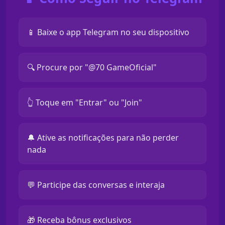
📱 Baixe o app Telegram no seu dispositivo
🔍 Procure por "@70 GameOficial"
👆 Toque em "Entrar" ou "Join"
🔔 Ative as notificações para não perder
nada
💬 Participe das conversas e interaja
🎁 Receba bônus exclusivos