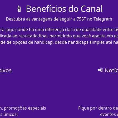
📱 Benefícios do Canal
Descubra as vantagens de seguir a 755T no Telegram
ara jogos onde há uma diferença clara de qualidade entre 
icada ao resultado final, permitindo que você aposte em eq
de de opções de handicap, desde handicaps simples até ha
sivos
📢 Notí
m, promoções especiais
Fique por dentro d
s únicos!
eventos 