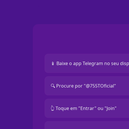
📱 Baixe o app Telegram no seu disp
🔍 Procure por "@755TOficial"
👆 Toque em "Entrar" ou "Join"