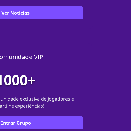
Ver Notícias
Comunidade VIP
1000+
unidade exclusiva de jogadores e
rtilhe experiências!
Entrar Grupo