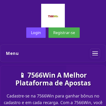
Login
Registrar-se
Menu
📱 7566Win A Melhor
Plataforma de Apostas
Cadastre-se na 7566Win para ganhar bônus no
cadastro e em cada recarga. Com a 7566Win, você