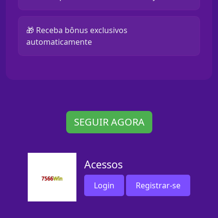
🎁 Receba bônus exclusivos
automaticamente
SEGUIR AGORA
Acessos
Login
Registrar-se