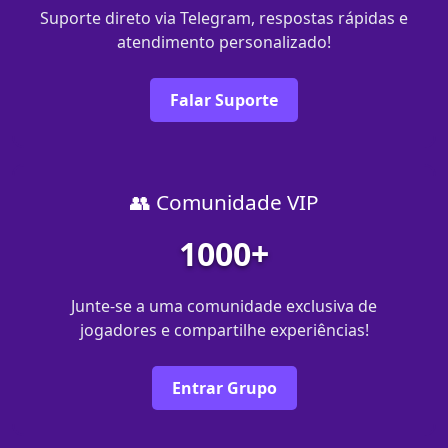
Suporte direto via Telegram, respostas rápidas e
atendimento personalizado!
Falar Suporte
👥 Comunidade VIP
1000+
Junte-se a uma comunidade exclusiva de
jogadores e compartilhe experiências!
Entrar Grupo