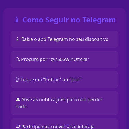
📱 Como Seguir no Telegram
📱 Baixe o app Telegram no seu dispositivo
🔍 Procure por "@7566WinOficial"
👆 Toque em "Entrar" ou "Join"
🔔 Ative as notificações para não perder
nada
💬 Participe das conversas e interaja