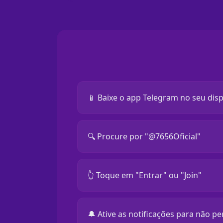
📱 Baixe o app Telegram no seu disp
🔍 Procure por "@7656Oficial"
👆 Toque em "Entrar" ou "Join"
🔔 Ative as notificações para não p