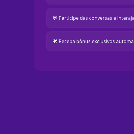
💬 Participe das conversas e interaj
🎁 Receba bônus exclusivos autom