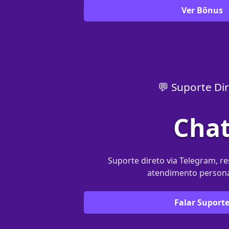
Ver Bônus
💬 Suporte Di
Cha
Suporte direto via Telegram, r
atendimento persona
Falar Suport