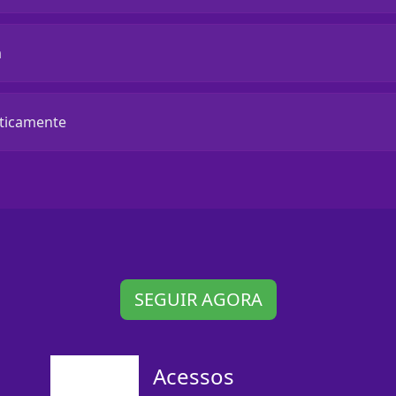
a
aticamente
SEGUIR AGORA
Acessos