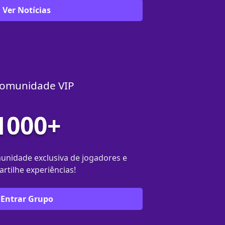
Ver Notícias
Comunidade VIP
1000+
unidade exclusiva de jogadores e
rtilhe experiências!
Entrar Grupo