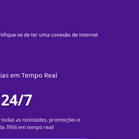
ertifique-se de ter uma conexão de internet
cias em Tempo Real
24/7
e todas as novidades, promoções e
da 7656 em tempo real!