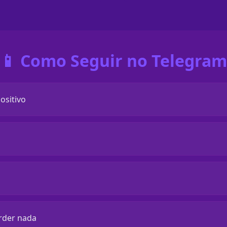
📱 Como Seguir no Telegram
ositivo
erder nada