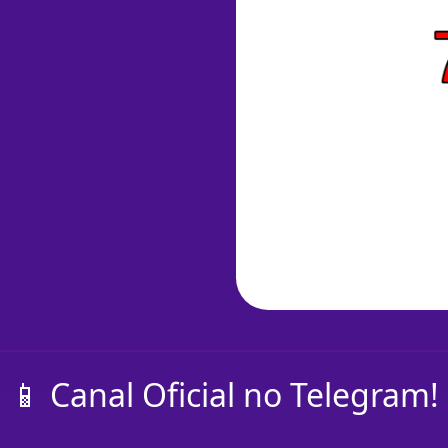
📱 Canal Oficial no Telegram!