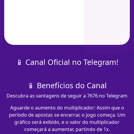
📱 Canal Oficial no Telegram!
📱 Benefícios do Canal
Descubra as vantagens de seguir a 7676 no Telegram
Aguarde o aumento do multiplicador: Assim que o
período de apostas se encerrar, o jogo começa. Um
gráfico será exibido, e o valor do multiplicador
começará a aumentar, partindo de 1x.