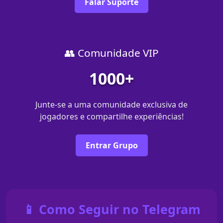
Falar Suporte
👥 Comunidade VIP
1000+
Junte-se a uma comunidade exclusiva de
jogadores e compartilhe experiências!
Entrar Grupo
📱 Como Seguir no Telegram