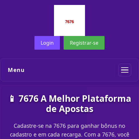
Login
Registrar-se
Menu
📱 7676 A Melhor Plataforma
de Apostas
Cadastre-se na 7676 para ganhar bônus no
cadastro e em cada recarga. Com a 7676, você