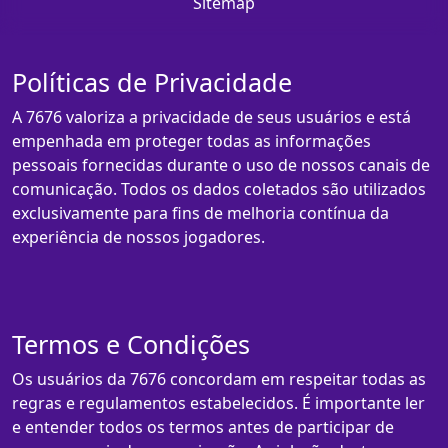
Sitemap
Políticas de Privacidade
A 7676 valoriza a privacidade de seus usuários e está
empenhada em proteger todas as informações
pessoais fornecidas durante o uso de nossos canais de
comunicação. Todos os dados coletados são utilizados
exclusivamente para fins de melhoria contínua da
experiência de nossos jogadores.
Termos e Condições
Os usuários da 7676 concordam em respeitar todas as
regras e regulamentos estabelecidos. É importante ler
e entender todos os termos antes de participar de