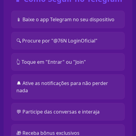
📱 Baixe o app Telegram no seu dispositivo
🔍 Procure por "@76N LoginOficial"
👆 Toque em "Entrar" ou "Join"
🔔 Ative as notificações para não perder
nada
💬 Participe das conversas e interaja
🎁 Receba bônus exclusivos