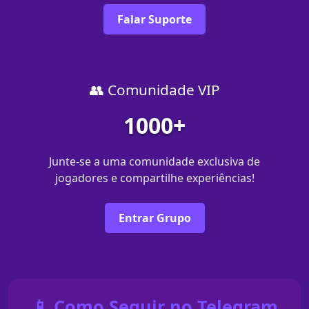
Falar Suporte
👥 Comunidade VIP
1000+
Junte-se a uma comunidade exclusiva de
jogadores e compartilhe experiências!
Entrar Grupo
📱 Como Seguir no Telegram