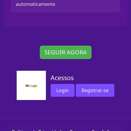
automaticamente
SEGUIR AGORA
Acessos
Login
Registrar-se