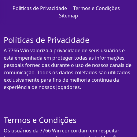
Políticas de Privacidade
Termos e Condições
Sitemap
Políticas de Privacidade
A 7766 Win valoriza a privacidade de seus usuários e
está empenhada em proteger todas as informações
pessoais fornecidas durante o uso de nossos canais de
comunicação. Todos os dados coletados são utilizados
exclusivamente para fins de melhoria contínua da
experiência de nossos jogadores.
Termos e Condições
Os usuários da 7766 Win concordam em respeitar