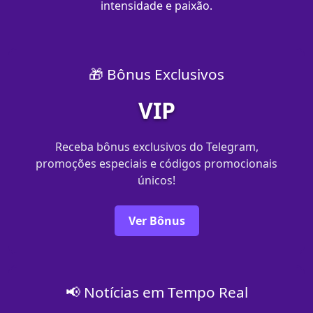
intensidade e paixão.
🎁 Bônus Exclusivos
VIP
Receba bônus exclusivos do Telegram,
promoções especiais e códigos promocionais
únicos!
Ver Bônus
📢 Notícias em Tempo Real